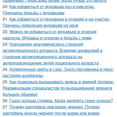
правильно. Пересадка лилий: когда лучше это делать
20.
Как избавиться от муравьев раз и навсегда.
Принципы борьбы с муравьями
21.
Как избавиться от муравьев в огороде и на участке.
Причины появления муравьёв на даче
22.
Можно ли избавиться от муравьев в огороде
навсегда. Муравьи в огороде и борьба с ними
23.
Нарушение анатомического строения
артикуляционного аппарата. Влияние аномалиий в
строении артикуляционного аппарата на
звукопроизношение детей дошкольного возраста
24.
Аллергенные цветы в саду. Знать противника в лицо:
растения-аллергены
25.
Как правильно выращивать зелень в зимней теплице.
Рекомендации специалистов по выращиванию зелени в
больших объемах
26.
Газон осенью стрижка. Когда удобрять газон осенью?
27.
Почему картофель при варке чернеет. Почему
картофель иногда чернеет после варки или жарки