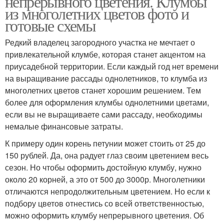
непрерывного цветения. Клумбы
из многолетних цветов фото и
готовые схемы
Клумбы из
Редкий владелец загородного участка не мечтает о
Многолетний клумба
многолетников
привлекательной клумбе, которая станет акцентом на
приусадебной территории. Если каждый год нет времени
на выращивание рассады однолетников, то клумба из
многолетних цветов станет хорошим решением. Тем
Подходящий
Долгоцветущие
более для оформления клумбы однолетними цветами,
многолетник
многолетники
если вы не выращиваете сами рассаду, необходимы
немалые финансовые затраты.
К примеру один корень петунии может стоить от 25 до
Многолетники для дачи
150 рублей. Да, она радует глаз своим цветением весь
сезон. Но чтобы оформить достойную клумбу, нужно
около 20 корней, а это от 500 до 3000р. Многолетники
отличаются непродолжительным цветением. Но если к
подбору цветов отнестись со всей ответственностью,
можно оформить клумбу непрерывного цветения. Об