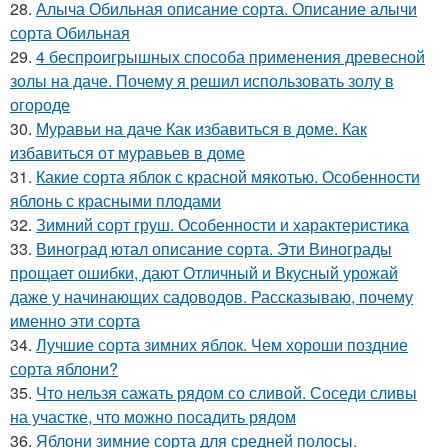
28.
Алыча Обильная описание сорта. Описание алычи
сорта Обильная
29.
4 беспроигрышных способа применения древесной
золы на даче. Почему я решил использовать золу в
огороде
30.
Муравьи на даче Как избавиться в доме. Как
избавиться от муравьев в доме
31.
Какие сорта яблок с красной мякотью. Особенности
яблонь с красными плодами
32.
Зимний сорт груш. Особенности и характеристика
33.
Виноград ютал описание сорта. Эти Винограды
прощает ошибки, дают Отличный и Вкусный урожай
даже у начинающих садоводов. Рассказываю, почему
именно эти сорта
34.
Лучшие сорта зимних яблок. Чем хороши поздние
сорта яблони?
35.
Что нельзя сажать рядом со сливой. Соседи сливы
на участке, что можно посадить рядом
36.
Яблони зимние сорта для средней полосы.