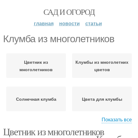
САД И ОГОРОД
главная
новости
статьи
Клумба из многолетников
Цветник из
Клумбы из многолетних
многолетников
цветов
Солнечная клумба
Цвета для клумбы
Показать все
Цветник из многолетников
Низкорослые
Бордюр на клумбе
многолетники