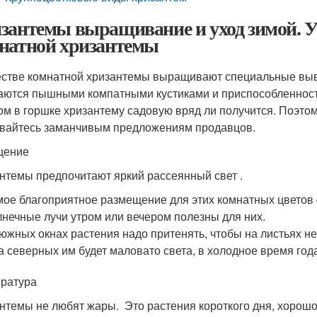
зантемы выращивание и уход зимой. 
натной хризантемы
естве комнатной хризантемы выращивают специальные вы
аются пышными компатными кустиками и приспособленност
ом в горшке хризантему садовую вряд ли получится. Поэтом
вайтесь заманчивым предложениям продавцов.
щение
нтемы предпочитают яркий рассеянный свет .
ое благоприятное размещение для этих комнатных цветов 
нечные лучи утром или вечером полезны для них.
южных окнах растения надо притенять, чтобы на листьях не
а северных им будет маловато света, в холодное время год
ратура
нтемы не любят жары. Это растения короткого дня, хорош