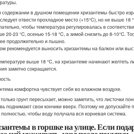
ратуры.
 содержании в душном помещении хризантемы быстро изра
следует отвести прохладное место (+15°C), но не выше 18 
ательно, чтобы температура регулировалась в соответстви
е 20-23 °C, осенью 15-18 °C, а зимой снизить до 8-10°C. То
ее продолжительно и пышно.
ом рекомендуется выносить хризантемы на балкон или выст
емпературе выше 18 °C, на хризантеме начинают желтеть ли
ния заметно сокращается.
ость
нтема комфортна чувствует себя во влажном воздухе.
 только грунт пересыхает, можно заметить, что листочки по
вь поднимают свои кончики вверх. Поэтому не допускайте 
 полностью, чтобы воду получала вся корневая система.
зантемы в горшке на улице. Если подар
 за ней ухаживать, уход после покупки