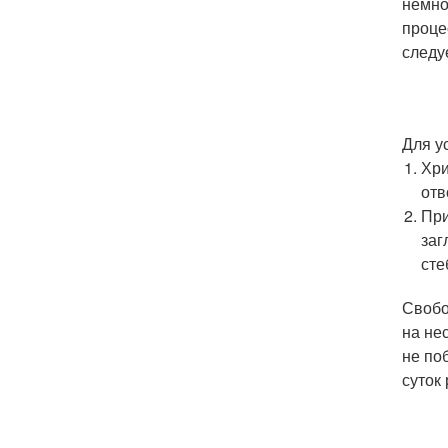
немно
проце
следу
Для у
Хри
отв
При
заг
сте
Свобо
на не
не по
суток