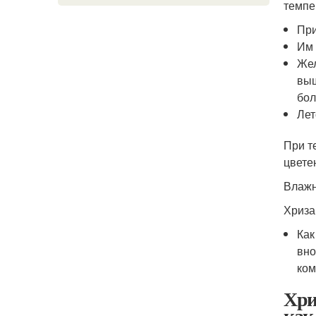
темпе
При
Им 
Жел
выш
бол
Лет
При т
цвете
Влажн
Хриза
Как
вно
ком
Хри
как