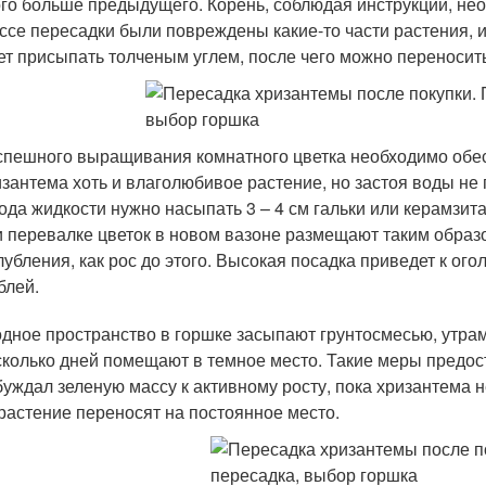
го больше предыдущего. Корень, соблюдая инструкции, не
ссе пересадки были повреждены какие-то части растения, 
ет присыпать толченым углем, после чего можно переносит
спешного выращивания комнатного цветка необходимо обес
зантема хоть и влаголюбивое растение, но застоя воды не 
ода жидкости нужно насыпать 3 – 4 см гальки или керамзита
 перевалке цветок в новом вазоне размещают таким образо
лубления, как рос до этого. Высокая посадка приведет к ог
блей.
дное пространство в горшке засыпают грунтосмесью, утр
сколько дней помещают в темное место. Такие меры предо
буждал зеленую массу к активному росту, пока хризантема н
 растение переносят на постоянное место.