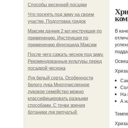
Способы весенней посадки
Хри
Что посеять под зиму на своем
ком
участке. Подготовка грядок
В кач
Максим дачник 2 мл инструкция по
отлич
применению. Инструкция по
успех
применению фунгицида Максим
подда
После чего сажать чеснок под зиму.
Осве
Рекомендованные культуры перед
посадкой чеснока
Хриза
Лук белый сорта. Особенности
Сам
белого лука Многочисленное
Сол
луковое семейство можно
На 
классифицировать разными
А н
способами. С точки зрения
ботаники лук репчатый
Темпе
Хриза