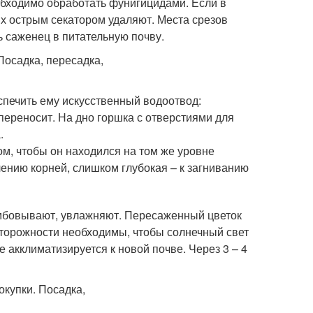
обходимо обработать фунигицидами. Если в
их острым секатором удаляют. Места срезов
ь саженец в питательную почву.
печить ему искусственный водоотвод:
переносит. На дно горшка с отверстиями для
.
м, чтобы он находился на том же уровне
олению корней, слишком глубокая – к загниванию
амбовывают, увлажняют. Пересаженный цветок
сторожности необходимы, чтобы солнечный свет
е акклиматизируется к новой почве. Через 3 – 4