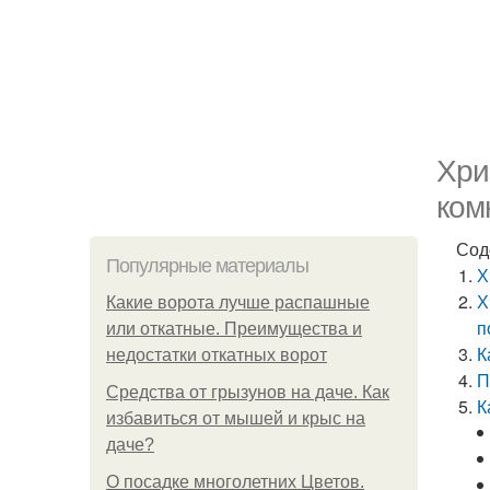
Хри
ком
Сод
Популярные материалы
Х
Х
Какие ворота лучше распашные
п
или откатные. Преимущества и
К
недостатки откатных ворот
П
Средства от грызунов на даче. Как
К
избавиться от мышей и крыс на
даче?
О посадке многолетних Цветов.