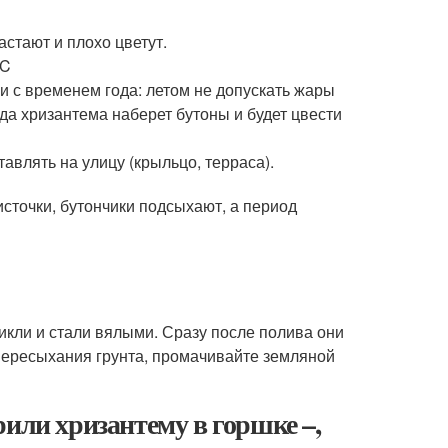
стают и плохо цветут.
°C
и с временем года: летом не допускать жары
гда хризантема наберет бутоны и будет цвести
авлять на улицу (крыльцо, терраса).
сточки, бутончики подсыхают, а период
никли и стали вялыми. Сразу после полива они
пересыхания грунта, промачивайте земляной
или хризантему в горшке –,