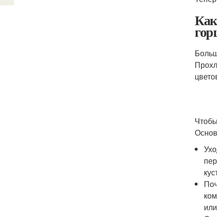
Как
гор
Больш
Прохл
цвето
Чтобы
Основ
Ухо
пер
кус
Поч
ком
или