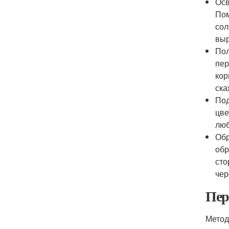
Осв
Пом
сол
выр
Пол
пер
кор
ска
Под
цве
люб
Обр
обр
сто
чер
Пер
Метод