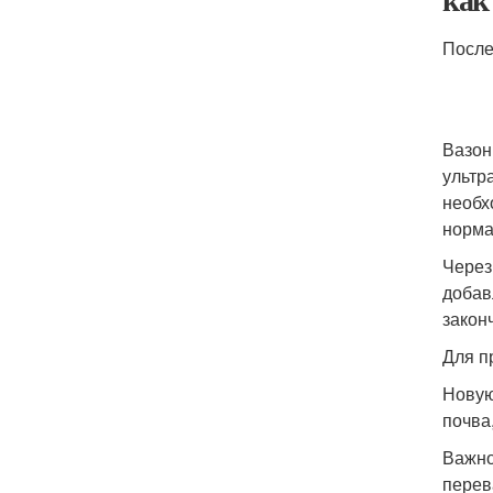
После
Вазон
ультр
необх
норма
Через
добав
закон
Для п
Новую
почва,
Важно
перев