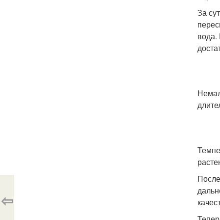
За су
перес
вода.
доста
Немал
длите
Темпе
расте
После
дальн
⇦
качес
Тепер