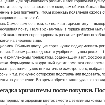
ещение. Для гармоничного развития этой горшечной культ
естить ее лучше на восточном окне, там обычно бывает бол
нечные дни притенять, чтобы избежать появления ожогов 
ащивания ― 18-23° С.
ив. Самое важное в том, как поливать хризантему ― выдер
есушивая почву. Полив хризантемы в горшке должен быть 
ней влага может спровоцировать развитие грибковых забол
жется на внешнем виде.
кормка. Обильно цветущие сорта нужно подкармливать рег
тения. Прочим разновидностям удобрения нужны реже ― 1-
ым комплексным препаратом, содержащим азот, фосфор и
езка. Формировать аккуратный кустик помогают своевреме
езать растение нужно внимательно осмотреть его, выбрав 
роны и т.д. Их нужно осторожно подстричь или подрезать, 
енки на укоренение. Во время обрезки также удаляют завяд
есадка хризантемы после покупки. Пос
ом перевалки здоровый цветок вместе с земляным комом п