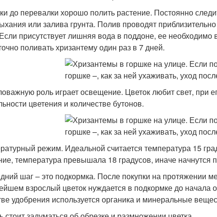
тки до перевалки хорошо полить растение. Постоянно следи
ыхания или залива грунта. Полив проводят приблизительно
 Если присутствует лишняя вода в поддоне, ее необходимо 
точно поливать хризантему один раз в 7 дней.
оважную роль играет освещение. Цветок любит свет, при ег
льности цветения и количестве бутонов.
ратурный режим. Идеальной считается температура 15 град
ние, температура превышала 18 градусов, иначе начнутся 
дний шаг – это подкормка. После покупки на протяжении ме
ейшем взрослый цветок нуждается в подкормке до начала о
тве удобрения используется органика и минеральные вещест
ь стоит задуматься об обрезке и размножении цветка.