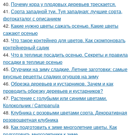
40.
Почему кора у плодовых деревьев трескается.
41.
Сорта западной туи. Туя западная: лучшие сорта,
фотокаталог с описанием
42.
Какие нужно цветы сажать осенью. Какие цветы
сажают осенью
43.
Что такое контейнер для цветов. Как скомпоновать
контейнерный садик
44.
Что в теплице посадить осенью. Секреты и правила
посадки в теплице осенью
45.
Огурчики на зиму сладкие. Летние заготовки: самые
вкусные рецепты сладких огурцов на зиму
46.
Обрезка деревьев и кустарников. Зачем и как
проводить обрезку деревьев и кустарников?
47.
Растение с голубыми или синими цветами.
Колокольчик / Campanula
48.
Клубника с розовыми цветами сорта. Декоративная
розовоцветная клубника
49.
Как подготовить к зиме многолетние цветы. Как
подготовить многолетники к зиме