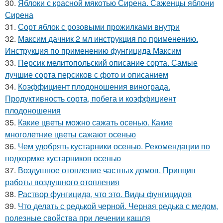
30.
Яблоки с красной мякотью Сирена. Саженцы яблони
Сирена
31.
Сорт яблок с розовыми прожилками внутри
32.
Максим дачник 2 мл инструкция по применению.
Инструкция по применению фунгицида Максим
33.
Персик мелитопольский описание сорта. Самые
лучшие сорта персиков с фото и описанием
34.
Коэффициент плодоношения винограда.
Продуктивность сорта, побега и коэффициент
плодоношения
35.
Какие цветы можно сажать осенью. Какие
многолетние цветы сажают осенью
36.
Чем удобрять кустарники осенью. Рекомендации по
подкормке кустарников осенью
37.
Воздушное отопление частных домов. Принцип
работы воздушного отопления
38.
Раствор фунгицида, что это. Виды фунгицидов
39.
Что делать с редькой черной. Черная редька с медом,
полезные свойства при лечении кашля