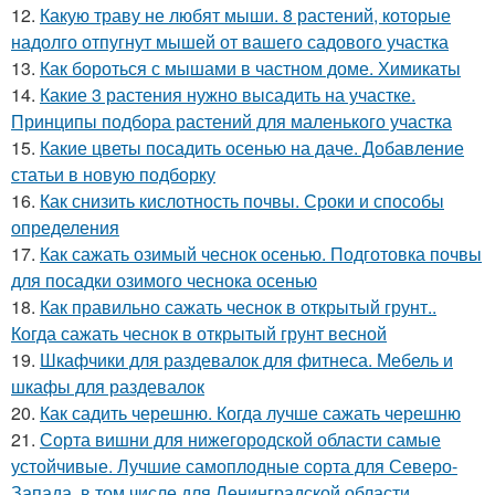
12.
Какую траву не любят мыши. 8 растений, которые
надолго отпугнут мышей от вашего садового участка
13.
Как бороться с мышами в частном доме. Химикаты
14.
Какие 3 растения нужно высадить на участке.
Принципы подбора растений для маленького участка
15.
Какие цветы посадить осенью на даче. Добавление
статьи в новую подборку
16.
Как снизить кислотность почвы. Сроки и способы
определения
17.
Как сажать озимый чеснок осенью. Подготовка почвы
для посадки озимого чеснока осенью
18.
Как правильно сажать чеснок в открытый грунт..
Когда сажать чеснок в открытый грунт весной
19.
Шкафчики для раздевалок для фитнеса. Мебель и
шкафы для раздевалок
20.
Как садить черешню. Когда лучше сажать черешню
21.
Сорта вишни для нижегородской области самые
устойчивые. Лучшие самоплодные сорта для Северо-
Запада, в том числе для Ленинградской области