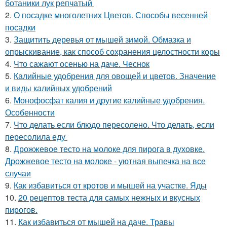
ботаники лук репчатый
2.
О посадке многолетних Цветов. Способы весенней
посадки
3.
Защитить деревья от мышей зимой. Обмазка и
опрыскивание, как способ сохранения целостности коры
4.
Что сажают осенью на даче. Чеснок
5.
Калийные удобрения для овощей и цветов. Значение
и виды калийных удобрений
6.
Монофосфат калия и другие калийные удобрения.
Особенности
7.
Что делать если блюдо пересолено. Что делать, если
пересолила еду
8.
Дрожжевое тесто на молоке для пирога в духовке.
Дрожжевое тесто на молоке - уютная выпечка на все
случаи
9.
Как избавиться от кротов и мышей на участке. Яды
10.
20 рецептов теста для самых нежных и вкусных
пирогов.
11.
Как избавиться от мышей на даче. Травы