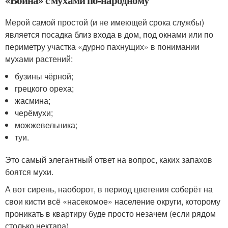
«Война» с мухами по-народному
Мерой самой простой (и не имеющей срока службы)
является посадка близ входа в дом, под окнами или по
периметру участка «дурно пахнущих» в понимании
мухами растений:
бузины чёрной;
грецкого ореха;
жасмина;
черёмухи;
можжевельника;
туи.
Это самый элегантный ответ на вопрос, каких запахов
боятся мухи.
А вот сирень, наоборот, в период цветения соберёт на
свои кисти всё «насекомое» население округи, которому
проникать в квартиру буде просто незачем (если рядом
столько нектара).