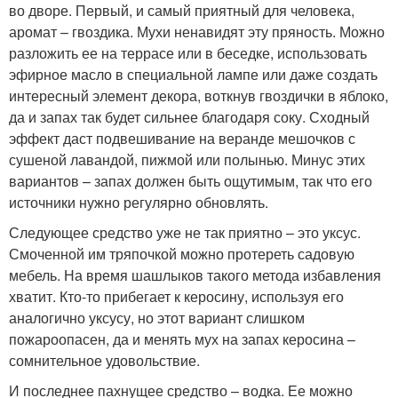
во дворе. Первый, и самый приятный для человека,
аромат – гвоздика. Мухи ненавидят эту пряность. Можно
разложить ее на террасе или в беседке, использовать
эфирное масло в специальной лампе или даже создать
интересный элемент декора, воткнув гвоздички в яблоко,
да и запах так будет сильнее благодаря соку. Сходный
эффект даст подвешивание на веранде мешочков с
сушеной лавандой, пижмой или полынью. Минус этих
вариантов – запах должен быть ощутимым, так что его
источники нужно регулярно обновлять.
Следующее средство уже не так приятно – это уксус.
Смоченной им тряпочкой можно протереть садовую
мебель. На время шашлыков такого метода избавления
хватит. Кто-то прибегает к керосину, используя его
аналогично уксусу, но этот вариант слишком
пожароопасен, да и менять мух на запах керосина –
сомнительное удовольствие.
И последнее пахнущее средство – водка. Ее можно