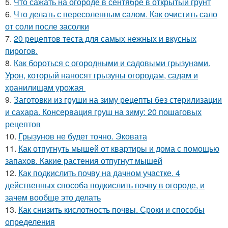
5.
Что сажать на огороде в сентябре в открытый грунт
6.
Что делать с пересоленным салом. Как очистить сало
от соли после засолки
7.
20 рецептов теста для самых нежных и вкусных
пирогов.
8.
Как бороться с огородными и садовыми грызунами.
Урон, который наносят грызуны огородам, садам и
хранилищам урожая
9.
Заготовки из груши на зиму рецепты без стерилизации
и сахара. Консервация груш на зиму: 20 пошаговых
рецептов
10.
Грызунов не будет точно. Эковата
11.
Как отпугнуть мышей от квартиры и дома с помощью
запахов. Какие растения отпугнут мышей
12.
Как подкислить почву на дачном участке. 4
действенных способа подкислить почву в огороде, и
зачем вообще это делать
13.
Как снизить кислотность почвы. Сроки и способы
определения