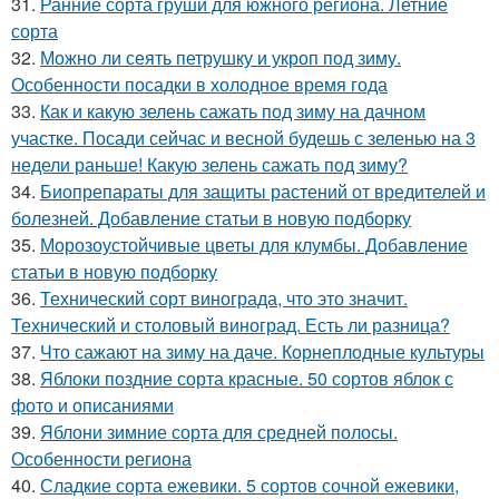
31.
Ранние сорта груши для южного региона. Летние
сорта
32.
Можно ли сеять петрушку и укроп под зиму.
Особенности посадки в холодное время года
33.
Как и какую зелень сажать под зиму на дачном
участке. Посади сейчас и весной будешь с зеленью на 3
недели раньше! Какую зелень сажать под зиму?
34.
Биопрепараты для защиты растений от вредителей и
болезней. Добавление статьи в новую подборку
35.
Морозоустойчивые цветы для клумбы. Добавление
статьи в новую подборку
36.
Технический сорт винограда, что это значит.
Технический и столовый виноград. Есть ли разница?
37.
Что сажают на зиму на даче. Корнеплодные культуры
38.
Яблоки поздние сорта красные. 50 сортов яблок с
фото и описаниями
39.
Яблони зимние сорта для средней полосы.
Особенности региона
40.
Сладкие сорта ежевики. 5 сортов сочной ежевики,