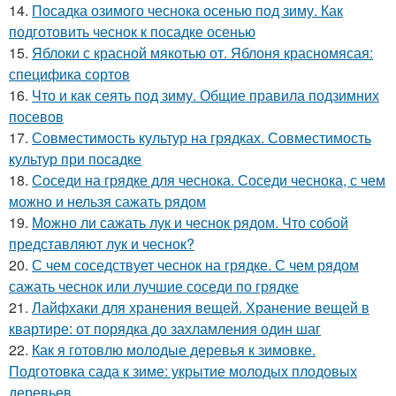
14.
Посадка озимого чеснока осенью под зиму. Как
подготовить чеснок к посадке осенью
15.
Яблоки с красной мякотью от. Яблоня красномясая:
специфика сортов
16.
Что и как сеять под зиму. Общие правила подзимних
посевов
17.
Совместимость культур на грядках. Совместимость
культур при посадке
18.
Соседи на грядке для чеснока. Соседи чеснока, с чем
можно и нельзя сажать рядом
19.
Можно ли сажать лук и чеснок рядом. Что собой
представляют лук и чеснок?
20.
С чем соседствует чеснок на грядке. С чем рядом
сажать чеснок или лучшие соседи по грядке
21.
Лайфхаки для хранения вещей. Хранение вещей в
квартире: от порядка до захламления один шаг
22.
Как я готовлю молодые деревья к зимовке.
Подготовка сада к зиме: укрытие молодых плодовых
деревьев