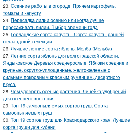
23.
Осенние работы в огороде. Прячем картофель,
томаты и капусту
24.
Пересадка лилии осенью или когда лучше
пересаживать лилии. Выбор времени года
25.
Голландские сорта капусты. Сорта капусты ранней
голландской селекции
26.
Лучшие летние сорта яблонь. Мелба (Мельба)
27.
Летние сорта яблонь для волгоградской области.
Яндыковское Деревья среднерослые. Яблоки средние и
крупные, округло-уплощенные, желто-зеленые с
сильным покровным красным румянцем, десертного
вкуса.
28.
Чем удобрять осенью растения. Линейка удобрений
для осеннего внесения
29.
Топ 16 самоопыляемых сортов груш. Сорта
самоопыляемых груш
30.
Топ 19 сортов груш для Краснодарского края. Лучшие
сорта груши для кубани