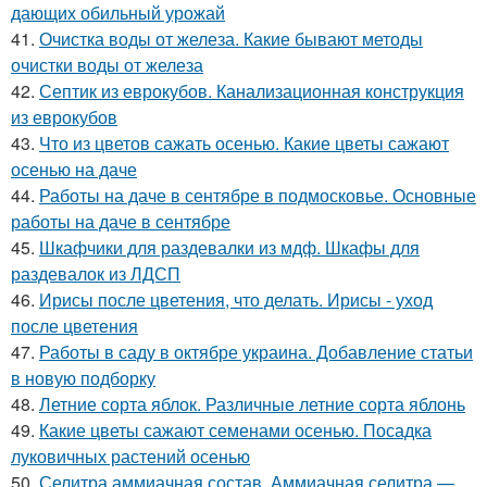
дающих обильный урожай
41.
Очистка воды от железа. Какие бывают методы
очистки воды от железа
42.
Септик из еврокубов. Канализационная конструкция
из еврокубов
43.
Что из цветов сажать осенью. Какие цветы сажают
осенью на даче
44.
Работы на даче в сентябре в подмосковье. Основные
работы на даче в сентябре
45.
Шкафчики для раздевалки из мдф. Шкафы для
раздевалок из ЛДСП
46.
Ирисы после цветения, что делать. Ирисы - уход
после цветения
47.
Работы в саду в октябре украина. Добавление статьи
в новую подборку
48.
Летние сорта яблок. Различные летние сорта яблонь
49.
Какие цветы сажают семенами осенью. Посадка
луковичных растений осенью
50.
Селитра аммиачная состав. Аммиачная селитра —