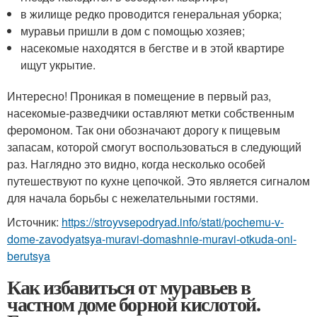
в жилище редко проводится генеральная уборка;
муравьи пришли в дом с помощью хозяев;
насекомые находятся в бегстве и в этой квартире
ищут укрытие.
Интересно! Проникая в помещение в первый раз,
насекомые-разведчики оставляют метки собственным
феромоном. Так они обозначают дорогу к пищевым
запасам, которой смогут воспользоваться в следующий
раз. Наглядно это видно, когда несколько особей
путешествуют по кухне цепочкой. Это является сигналом
для начала борьбы с нежелательными гостями.
Источник:
https://stroyvsepodryad.info/stati/pochemu-v-
dome-zavodyatsya-muravi-domashnie-muravi-otkuda-oni-
berutsya
Как избавиться от муравьев в
частном доме борной кислотой.