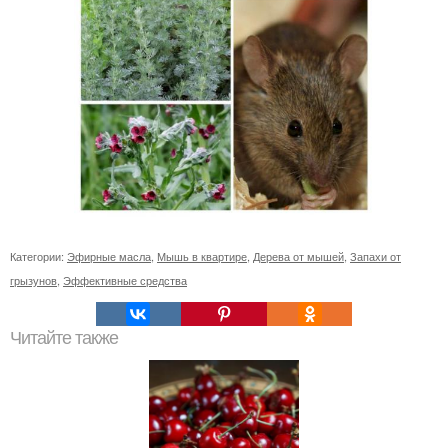
Категории:
Эфирные масла
,
Мышь в квартире
,
Дерева от мышей
,
Запахи от
грызунов
,
Эффективные средства
Читайте также