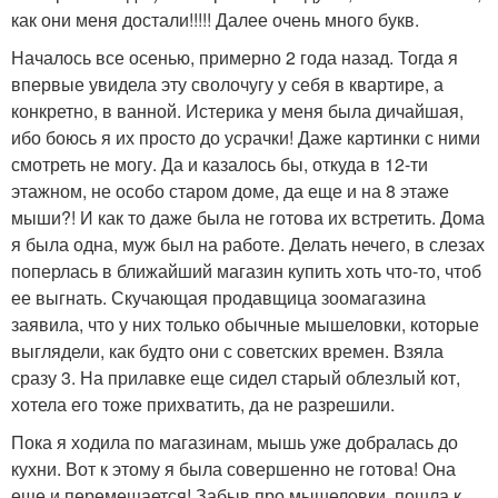
как они меня достали!!!!! Далее очень много букв.
Началось все осенью, примерно 2 года назад. Тогда я
впервые увидела эту сволочугу у себя в квартире, а
конкретно, в ванной. Истерика у меня была дичайшая,
ибо боюсь я их просто до усрачки! Даже картинки с ними
смотреть не могу. Да и казалось бы, откуда в 12-ти
этажном, не особо старом доме, да еще и на 8 этаже
мыши?! И как то даже была не готова их встретить. Дома
я была одна, муж был на работе. Делать нечего, в слезах
поперлась в ближайший магазин купить хоть что-то, чтоб
ее выгнать. Скучающая продавщица зоомагазина
заявила, что у них только обычные мышеловки, которые
выглядели, как будто они с советских времен. Взяла
сразу 3. На прилавке еще сидел старый облезлый кот,
хотела его тоже прихватить, да не разрешили.
Пока я ходила по магазинам, мышь уже добралась до
кухни. Вот к этому я была совершенно не готова! Она
еще и перемещается! Забыв про мышеловки, пошла к