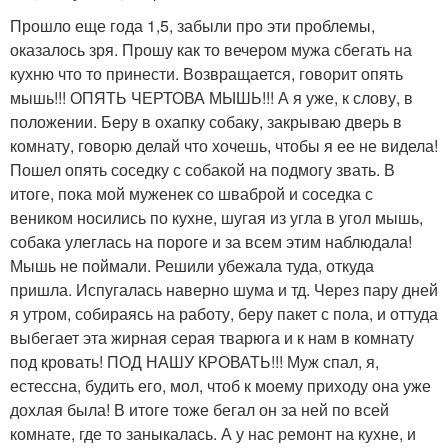
Прошло еще года 1,5, забыли про эти проблемы,
оказалось зря. Прошу как то вечером мужа сбегать на
кухню что то принести. Возвращается, говорит опять
мышь!!! ОПЯТЬ ЧЕРТОВА МЫШЬ!!! А я уже, к слову, в
положении. Беру в охапку собаку, закрываю дверь в
комнату, говорю делай что хочешь, чтобы я ее не видела!
Пошел опять соседку с собакой на подмогу звать. В
итоге, пока мой муженек со шваброй и соседка с
веником носились по кухне, шугая из угла в угол мышь,
собака улеглась на пороге и за всем этим наблюдала!
Мышь не поймали. Решили убежала туда, откуда
пришла. Испугалась наверно шума и тд. Через пару дней
я утром, собираясь на работу, беру пакет с пола, и оттуда
выбегает эта жирная серая тварюга и к нам в комнату
под кровать! ПОД НАШУ КРОВАТЬ!!! Муж спал, я,
естессна, будить его, мол, чтоб к моему приходу она уже
дохлая была! В итоге тоже бегал он за ней по всей
комнате, где то заныкалась. А у нас ремонт на кухне, и