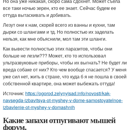
Но она уже никакая, скоро сама сдохнет. Может съела
все таки ночью зерен, кто ее знает. Сейчас будем ее
оттуда вытаскивать и добивать.
Лезут они к нам, скорей всего из ванны и кухни, там
дырки со шлангами и тд. Но полностью их заделать
нельзя, как мне объяснили, мол там эти шланги.
Как вывести полностью этих паразитов, чтобы они
больше не лезли??? Может, кто то использовал
ультразвуковые приборы, чтобы их выгнать? Не будет ли
вреда собаке от них? Кто чем вообще спасается? У меня
уже сил нет, жить в страхе, что куда б я не пошла в своей
собственной квартире, она может выбежать оттуда!
Источник:
https://ogorod.zelynyjsad.info/novosti/kak-
navsegda-izbavitsya-ot-myshey-v-dome-samostoyatelnoe-
izbavlenie-ot-myshey-v-domashnih
Какие запахи отпугивают мышей
форум.