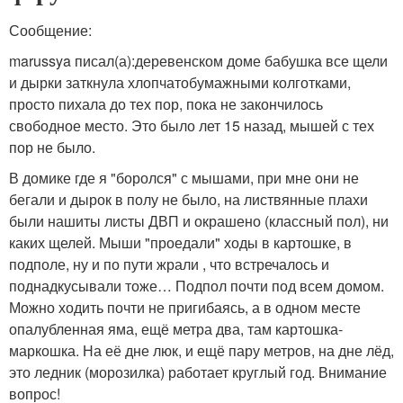
Сообщение:
marussya писал(а):
деревенском доме бабушка все щели
и дырки заткнула хлопчатобумажными колготками,
просто пихала до тех пор, пока не закончилось
свободное место. Это было лет 15 назад, мышей с тех
пор не было.
В домике где я "боролся" с мышами, при мне они не
бегали и дырок в полу не было, на листвянные плахи
были нашиты листы ДВП и окрашено (классный пол), ни
каких щелей. Мыши "проедали" ходы в картошке, в
подполе, ну и по пути жрали , что встречалось и
поднадкусывали тоже… Подпол почти под всем домом.
Можно ходить почти не пригибаясь, а в одном месте
опалубленная яма, ещё метра два, там картошка-
маркошка. На её дне люк, и ещё пару метров, на дне лёд,
это ледник (морозилка) работает круглый год. Внимание
вопрос!