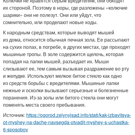
Колючки не нравятся серым вредителям, они обходят
их стороной. Поэтому в норы, где разложены «колючие
шарики» они не полезут. Они или уйдут, что
сомнительно, или проделают новые ходы.
К народным средствам, которые выводят мышей
из дома, относится обычная печная зола. Ее рассыпают
на сухих полах, в погребе, в других местах, где проходят
мышиные тропы. В золе содержится щелочь, которая
попадая на лапки мышей, разъедает их. Мыши
слизывают ее, тем самым вызывая раздражение во рту
и желудке. Используют мелкое битое стекло как одно
из средств борьбы с вредителями. Мышиные лапки
нежные и осколки вызывают серьезные и болезненные
поранения. Из-за золы или битого стекла они могут
поменять места своего пребывания.
Источник:
https://ogorod.zelynyjsad.info/stati/kak-izbavitsya-
ot-myshey-na-dache-navsegda-otvadit-myshey-s-uchastka-
6-sposobov