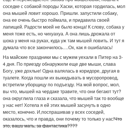
соседке с собакой породы Хаски, которая гордилась, мол
она мышей ловит хорошо. Пришли. запустили собаку,
она ее очень быстро поймала, и придавила своей
лапищей. Радости моей не было конца! К слову, собака у
меня тоже есть, но чихуахуа. А она лишь дрожала от
шока у меня на руках, куда уж там мышей ловить. И тут я
думала что все закончилось….Ох, как я ошибалась!
На майские праздники мы с мужем уехали в Питер на 3-
4 дня. По приезду обнаружили еще две мыши, слава
Богу, уже дохлые! Одна валялась в коридоре, другая в
туалете. Когда пошли их выкидывать в мусоропровод,
встретили уборщицу по подъезду. На мой вопрос, мол,
вы что, мышей на чердаке травите, что они бегают тут?
она округлила глаза и сказала, что мышей так то вообще
у нас нет! Хотела я ей этих мышей засунуть в одно
место, конечно. И,поспрашивав у всех соседей,
оказалось, что и правда, они почему то только у нас!
Что
это, вашу мать, за фантастика????