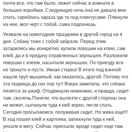
почти все, что там было, лежит сейчас в комнате в
больших коробках. Следующую ночь она не давала мне
спать, скреблась зараза где то под плинтусами. Плюнули
на нее, мол черт с тобой, сама подохнешь.
Уезжали на новогодние праздники в другой город на 4
дня. Собаку тоже с собой забрали. Перед этим
затарились мы конкретно: купили ловушки на клею, сам
клей, да и в придачу отравленных зернышек. Разложили
ловушки с клеем, насыпали зернышек. По приезду все
не тронуто и пусто. Умная стерва! В итоге под ванной
нашли труп мышиный, как оказалось, другой. Потому что
эта тварища до сих пор тут! Вчера заметила, что собака
пялится за шкаф. Отодвинули немножко, и правда, сидит
там, сволочь.Поняли, что вылезти с другой стороны она
не может, сыпанули туда к ней зерен, легли спать.
Сегодня просыпаемся, полуживая сидит. Но жива еще!!!
В ход пошел клей и картонка, запихнули туда к ней,
уехали в мегу. Сейчас приехали, вроде сидит еще там.