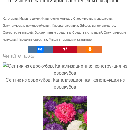
от мышей в частном доме сложнее, чем в квартире.
Категории:
Мышь в доме
,
Физические методы
,
Классические мышеловки
,
Электрические приспособления
,
Клеевая ловушка
,
Эффективное средство
,
Средство от мышей
,
Эффективные средства
,
Средства от мышей
,
Электрические
ловушки
,
Народные средства
,
Мышь в городских квартирах
Читайте также
Септик из еврокубов. Канализационная конструкция из
еврокубов