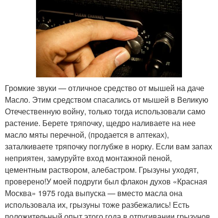
Громкие звуки — отличное средство от мышей на даче
Масло. Этим средством спасались от мышей в Великую
Отечественную войну, только тогда использовали само
растение. Берете тряпочку, щедро наливаете на нее
масло мяты перечной, (продается в аптеках),
заталкиваете тряпочку поглубже в норку. Если вам запах
неприятен, замуруйте вход монтажной пеной,
цементным раствором, алебастром. Грызуны уходят,
проверено!У моей подруги был флакон духов «Красная
Москва» 1975 года выпуска — вместо масла она
использовала их, грызуны тоже разбежались! Есть
положительный опыт этого года в отпугивании грызунов