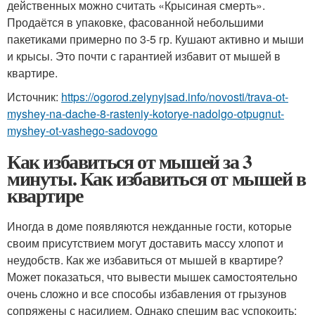
действенных можно считать «Крысиная смерть».
Продаётся в упаковке, фасованной небольшими
пакетиками примерно по 3-5 гр. Кушают активно и мыши
и крысы. Это почти с гарантией избавит от мышей в
квартире.
Источник:
https://ogorod.zelynyjsad.info/novosti/trava-ot-
myshey-na-dache-8-rasteniy-kotorye-nadolgo-otpugnut-
myshey-ot-vashego-sadovogo
Как избавиться от мышей за 3
минуты. Как избавиться от мышей в
квартире
Иногда в доме появляются нежданные гости, которые
своим присутствием могут доставить массу хлопот и
неудобств. Как же избавиться от мышей в квартире?
Может показаться, что вывести мышек самостоятельно
очень сложно и все способы избавления от грызунов
сопряжены с насилием. Однако спешим вас успокоить: