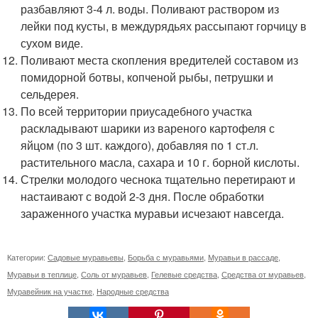
разбавляют 3-4 л. воды. Поливают раствором из
лейки под кусты, в междурядьях рассыпают горчицу в
сухом виде.
Поливают места скопления вредителей составом из
помидорной ботвы, копченой рыбы, петрушки и
сельдерея.
По всей территории приусадебного участка
раскладывают шарики из вареного картофеля с
яйцом (по 3 шт. каждого), добавляя по 1 ст.л.
растительного масла, сахара и 10 г. борной кислоты.
Стрелки молодого чеснока тщательно перетирают и
настаивают с водой 2-3 дня. После обработки
зараженного участка муравьи исчезают навсегда.
Категории:
Садовые муравьевы
,
Борьба с муравьями
,
Муравьи в рассаде
,
Муравьи в теплице
,
Соль от муравьев
,
Гелевые средства
,
Средства от муравьев
,
Муравейник на участке
,
Народные средства