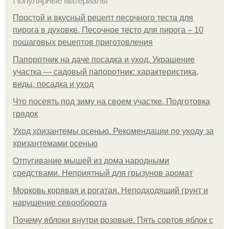
Популярные материалы
Простой и вкусный рецепт песочного теста для
пирога в духовке. Песочное тесто для пирога – 10
пошаговых рецептов приготовления
Папоротник на даче посадка и уход. Украшение
участка — садовый папоротник: характеристика,
виды, посадка и уход
Что посеять под зиму на своем участке. Подготовка
грядок
Уход хризантемы осенью. Рекомендации по уходу за
хризантемами осенью
Отпугивание мышей из дома народными
средствами. Неприятный для грызунов аромат
Морковь корявая и рогатая. Неподходящий грунт и
нарушение севооборота
Почему яблоки внутри розовые. Пять сортов яблок с