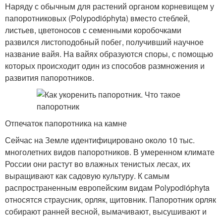
Наряду с обычным для растений органом корневищем у
папоротниковых (Polypodióphyta) вместо стеблей,
листьев, цветоносов с семенными коробочками
развился листоподобный побег, получивший научное
название вайя. На вайях образуются споры, с помощью
которых происходит один из способов размножения и
развития папоротников.
Отпечаток папоротника на камне
Сейчас на Земле идентифицировано около 10 тыс.
многолетних видов папоротников. В умеренном климате
России они растут во влажных тенистых лесах, их
выращивают как садовую культуру. К самым
распространенным европейским видам Polypodióphyta
относятся страусник, орляк, щитовник. Папоротник орляк
собирают ранней весной, вымачивают, высушивают и