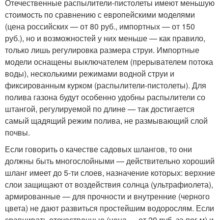
Отечественные распылители-пистолеты имеют меньшую
стоимость по сравнению с европейскими моделями
(цена российских — от 80 руб., импортных — от 150
руб.), но и возможностей у них меньше — как правило,
только лишь регулировка размера струи. Импортные
модели оснащены выключателем (прерывателем потока
воды), несколькими режимами водной струи и
фиксированным курком (распылители-пистолеты). Для
полива газона будут особенно удобны распылители со
штангой, регулируемой по длине — так достигается
самый щадящий режим полива, не размывающий слой
почвы.
Если говорить о качестве садовых шлангов, то они
должны быть многослойными — действительно хороший
шланг имеет до 5-ти слоев, назначение которых: верхние
слои защищают от воздействия солнца (ультрафиолета),
армированные — для прочности и внутренние (черного
цвета) не дают развиться простейшим водорослям. Если
сравнивать отечественные (цена — от 20 руб. за пог.м) и