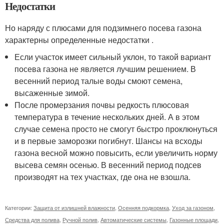
Недостатки
Но наряду с плюсами для подзимнего посева газона
характерны определенные недостатки .
Если участок имеет сильный уклон, то такой вариант
посева газона не является лучшим решением. В
весенний период талые воды смоют семена,
высаженные зимой.
После промерзания почвы редкость плюсовая
температура в течение нескольких дней. А в этом
случае семена просто не смогут быстро проклюнуться
и в первые заморозки погибнут. Шансы на всходы
газона весной можно повысить, если увеличить норму
высева семян осенью. В весенний период подсев
производят на тех участках, где она не взошла.
Категории:
Защита от излишней влажности
,
Осенняя подкормка
,
Уход за газоном
,
Средства для полива
,
Ручной полив
,
Автоматические системы
,
Газонные площади
,