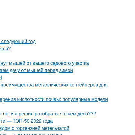
а следующий год
ется?
гнут мышей от вашего садового участка
аем дачу от мышей перед зимой
Н
 преимущества металлических контейнеров для
мерения кислотности почвы: популярные модели
но, и я решил разобраться в чем дело???
ти — ТОП-50 2022 года
ядом с гортензией метельчатой