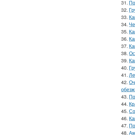
31.
По
32.
Гр
33.
Ка
34.
Че
35.
Ка
36.
Ка
37.
Ка
38.
Ос
39.
Ка
40.
Гр
41.
Ле
42.
Оч
обезж
43.
По
44.
Кр
45.
Со
46.
Ка
47.
По
48.
Ам