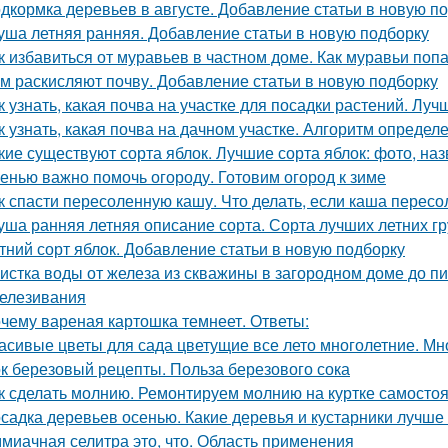
дкормка деревьев в августе. Добавление статьи в новую п
уша летняя ранняя. Добавление статьи в новую подборку
к избавиться от муравьев в частном доме. Как муравьи поп
м раскисляют почву. Добавление статьи в новую подборку
к узнать, какая почва на участке для посадки растений. Лу
к узнать, какая почва на дачном участке. Алгоритм определ
кие существуют сорта яблок. Лучшие сорта яблок: фото, наз
енью важно помочь огороду. Готовим огород к зиме
к спасти пересоленную кашу. Что делать, если каша пересо
уша ранняя летняя описание сорта. Сорта лучших летних 
тний сорт яблок. Добавление статьи в новую подборку
истка воды от железа из скважины в загородном доме до п
елезивания
чему вареная картошка темнеет. Ответы:
асивые цветы для сада цветущие все лето многолетние. Мно
к березовый рецепты. Польза березового сока
к сделать молнию. Ремонтируем молнию на куртке самосто
садка деревьев осенью. Какие деревья и кустарники лучше
миачная селитра это, что. Область применения