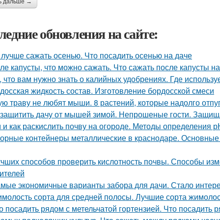
ь дальше →
ледние обновления на сайте:
 лучше сажать осенью. Что посадить осенью на даче
ле капусты, что можно сажать. Что сажать после капусты н
, что вам нужно знать о калийных удобрениях. Где использу
досская жидкость состав. Изготовление бордосской смеси
ую траву не любят мыши. 8 растений, которые надолго отпу
 защитить дачу от мышей зимой. Непрошеные гости. Защищ
 и как раскислить почву на огороде. Методы определения р
орные контейнеры металлические в краснодаре. Основные
учших способов проверить кислотность почвы. Способы из
ителей
мые экономичные варианты забора для дачи. Стало интерес
молость сорта для средней полосы. Лучшие сорта жимолос
о посадить рядом с метельчатой гортензией. Что посадить р