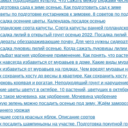
самых подходящих культур. Что сажать между рядками чесн
дготовка сада к зиме осенью. Как подготовить сад к зиме
веты по подготовке кустарников к зимовке. 8 советов по под
садка осенние цветы. Календарь посадок осенью
лландские сорта капусты. Сорта капусты ранней голландск
садка лилий в открытый грунт осенью 2022. Посадка лилий 
дераты обеззараживающие почву. Для чего нужны сидера
садка луковиц лилий осенью. Когда сажать луковицы лилии
льфат магния удобрение применение. Как понять, что рас
к навсегда избавиться от муравьев в доме. Какие виды мур
к избавиться от муравьев на грядках. Чем вредят муравьи н
к сохранить хосту до весны в квартире. Как сохранить хосту
рковь корявая и рогатая. Неподходящий грунт и нарушени
кие цветы цветут в октябре. 10 растений, цветущих в октябр
о такое мочевина, как удобрение. Мочевина удобрение
кую зелень можно посадить осенью под зиму. Ждём замороз
аннего урожая
чшие сорта красных яблок. Описание сортов
к посадить шампиньоны на участке. Подготовка покупной г