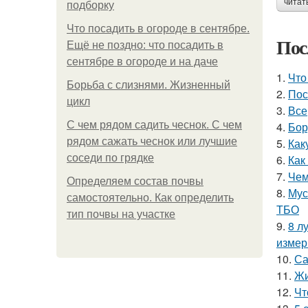
читат
подборку
Что посадить в огороде в сентябре.
Пос
Ещё не поздно: что посадить в
сентябре в огороде и на даче
1.
Что
Борьба с слизнями. Жизненный
2.
Пос
цикл
3.
Все
С чем рядом садить чеснок. С чем
4.
Бор
рядом сажать чеснок или лучшие
5.
Как
соседи по грядке
6.
Как
7.
Чем
Определяем состав почвы
8.
Мус
самостоятельно. Как определить
ТБО
тип почвы на участке
9.
8 л
измер
10.
Са
11.
Жи
12.
Чт