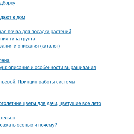
одборку
адают в дом
чшая почва для посадки растений
ения типа грунта
вания и описания (каталог)
лена
груш: описание и особенности выращивания
итьевой. Принцип работы системы
голетние цветы для дачи, цветущие все лето
ятельно
 сажать осенью и почему?