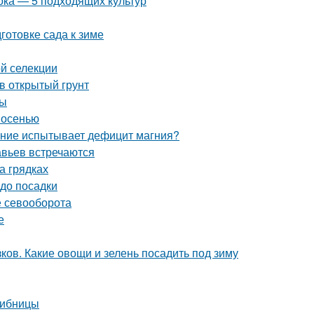
ока — 5 подходящих культур
готовке сада к зиме
ой селекции
в открытый грунт
ты
 осенью
тение испытывает дефицит магния?
авьев встречаются
а грядках
 до посадки
е севооборота
е
ков. Какие овощи и зелень посадить под зиму
рибницы