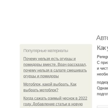
Авт
Как
Популярные материалы
Pereg
Почему нельзя есть огурцы и
С при
помидоры вместе. Врач рассказал,
и чис
почему нельзя в салате смешивать
необх
огурцы и помидоры
подко
Мотоблок, какой выбрать. Как
Однак
выбрать мотоблок?
подго
Когда сажать озимый чеснок в 2022
году. Добавление статьи в новую