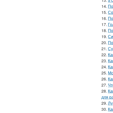
13.
5 
14.
По
15.
Со
16.
По
17.
Го
18.
По
19.
Си
20.
По
21.
Су
22.
Ка
23.
Ка
24.
Ка
25.
Мо
26.
Ка
27.
Чт
28.
Ка
для р
29.
Лу
30.
Ка