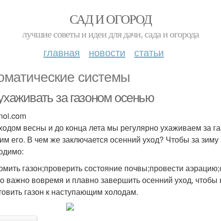
САД И ОГОРОД
лучшие советы и идеи для дачи, сада и огорода
главная
новости
статьи
оматические системы
 ухаживать за газоном осенью
noi.com
ходом весны и до конца лета мы регулярно ухаживаем за г
тим его. В чем же заключается осенний уход? Чтобы за зим
одимо:
рмить газон;проверить состояние почвы;провести аэрацию;с
о важно вовремя и плавно завершить осенний уход, чтобы
товить газон к наступающим холодам.