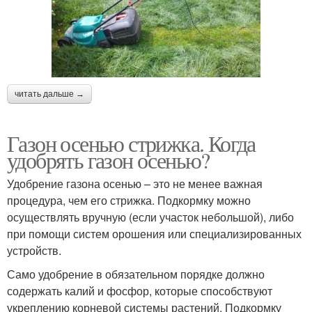
Уход за газонами
Средства по уходу
читать дальше →
Уход за домашним
Уход в сентябре
газоном
Газон осенью стрижка. Когда
удобрять газон осенью?
Удобрение газона осенью – это не менее важная
процедура, чем его стрижка. Подкормку можно
Уход за растениями
осуществлять вручную (если участок небольшой), либо
при помощи систем орошения или специализированных
устройств.
Само удобрение в обязательном порядке должно
содержать калий и фосфор, которые способствуют
укреплению корневой системы растений. Подкормку