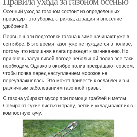
Правила ухода за газоном осенью
Осенний уход за газоном состоит из определенных
процедур - это уборка, стрижка, аэрация и внесение
удобрений.
Удобрение для газона
Проблемы с газоном
Первые шаги подготовки газона к зиме начинают уже в
сентябре. В это время газон уже не нуждается в поливе,
потому что излишняя влага приведет к загниванию. Но
при очень засушливой погоде небольшой полив все-таки
Солома на газоне
Соломы на газоне
необходим. Однако в октябре полив прекращают совсем,
чтобы почва перед наступлением морозов не
переувлажнялась. Это может привести к ослаблению и
различным заболеваниям газонной травы.
Уход за рулонным
Сеяный газон
газоном
С газона убирают мусор при помощи граблей и метлы.
Собирают сухие листья и траву, ветки и укладывают их в
компостную кучу.
Уход за газонной
Инструкция по уходу
травой