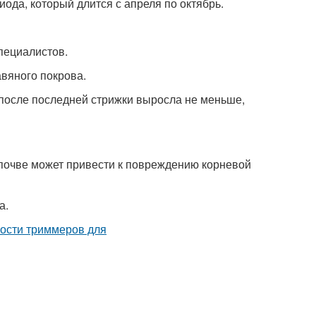
иода, который длится с апреля по октябрь.
пециалистов.
авяного покрова.
 после последней стрижки выросла не меньше,
 почве может привести к повреждению корневой
а.