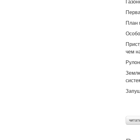
Газон
Перва
План 
Особо
Прист
чем на
Рулон
Землю
систе
Запущ
читат