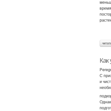
меньш
время
посто
расте
читат
Как
Pereg
С при
и чис
необх
подко
Однак
подго