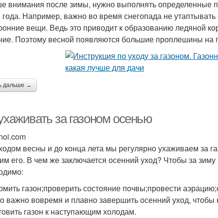
е внимания после зимы, нужно выполнять определенные пр
 года. Например, важно во время снегопада не утаптывать 
ронние вещи. Ведь это приводит к образованию ледяной кор
ние. Поэтому весной появляются большие проплешины на 
ь дальше →
 ухаживать за газоном осенью
noi.com
ходом весны и до конца лета мы регулярно ухаживаем за г
тим его. В чем же заключается осенний уход? Чтобы за зим
одимо:
рмить газон;проверить состояние почвы;провести аэрацию;с
о важно вовремя и плавно завершить осенний уход, чтобы
товить газон к наступающим холодам.