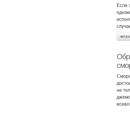
Если 
однак
испол
случа
читат
Обр
смо
Сморо
досто
не то
джемо
всево