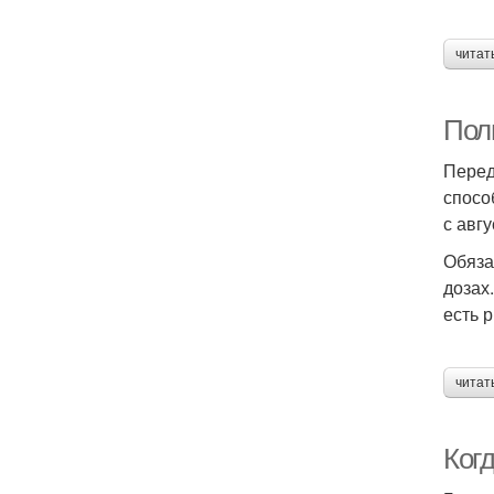
читат
Пол
Перед
спосо
с авгу
Обяза
дозах
есть 
читат
Когд