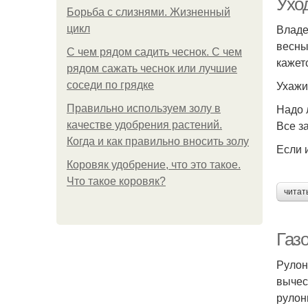
Уход
Борьба с слизнями. Жизненный
Владе
цикл
весны
С чем рядом садить чеснок. С чем
кажет
рядом сажать чеснок или лучшие
Ухажи
соседи по грядке
Надо 
Правильно используем золу в
Все з
качестве удобрения растений.
Когда и как правильно вносить золу
Если 
Коровяк удобрение, что это такое.
Что такое коровяк?
читат
Газо
Рулон
вычес
рулон