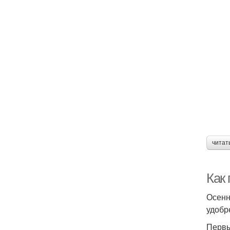
читат
Как 
Осенн
удобр
Первы