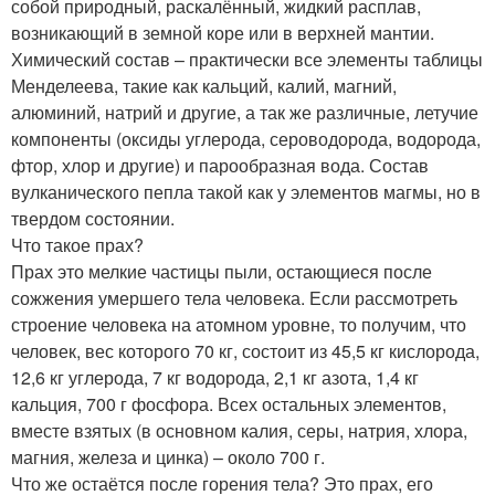
собой природный, раскалённый, жидкий расплав,
возникающий в земной коре или в верхней мантии.
Химический состав – практически все элементы таблицы
Менделеева, такие как кальций, калий, магний,
алюминий, натрий и другие, а так же различные, летучие
компоненты (оксиды углерода, сероводорода, водорода,
фтор, хлор и другие) и парообразная вода. Состав
вулканического пепла такой как у элементов магмы, но в
твердом состоянии.
Что такое прах?
Прах это мелкие частицы пыли, остающиеся после
сожжения умершего тела человека. Если рассмотреть
строение человека на атомном уровне, то получим, что
человек, вес которого 70 кг, состоит из 45,5 кг кислорода,
12,6 кг углерода, 7 кг водорода, 2,1 кг азота, 1,4 кг
кальция, 700 г фосфора. Всех остальных элементов,
вместе взятых (в основном калия, серы, натрия, хлора,
магния, железа и цинка) – около 700 г.
Что же остаётся после горения тела? Это прах, его