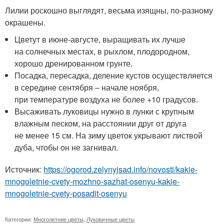
Лилии роскошно выглядят, весьма изящны, по-разному
окрашены.
Цветут в июне-августе, выращивать их лучше
на солнечных местах, в рыхлом, плодородном,
хорошо дренированном грунте.
Посадка, пересадка, деление кустов осуществляется
в середине сентября – начале ноября,
при температуре воздуха не более +10 градусов.
Высаживать луковицы нужно в лунки с крупным
влажным песком, на расстоянии друг от друга
не менее 15 см. На зиму цветок укрывают листвой
дуба, чтобы он не загнивал.
Источник:
https://ogorod.zelynyjsad.info/novosti/kakie-
mnogoletnie-cvety-mozhno-sazhat-osenyu-kakie-
mnogoletnie-cvety-posadit-osenyu
Категории:
Многолетние цветы
,
Луковичные цветы