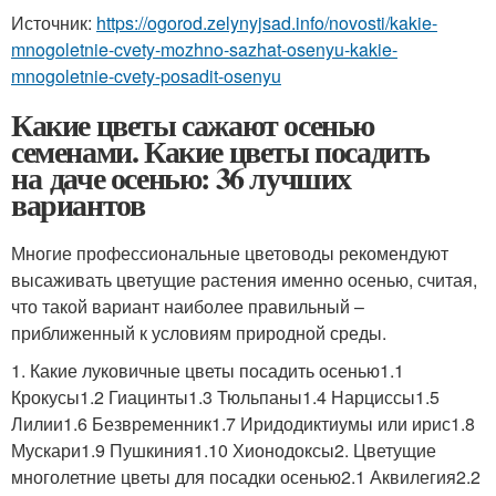
Источник:
https://ogorod.zelynyjsad.info/novosti/kakie-
mnogoletnie-cvety-mozhno-sazhat-osenyu-kakie-
mnogoletnie-cvety-posadit-osenyu
Какие цветы сажают осенью
семенами. Какие цветы посадить
на даче осенью: 36 лучших
вариантов
Многие профессиональные цветоводы рекомендуют
высаживать цветущие растения именно осенью, считая,
что такой вариант наиболее правильный –
приближенный к условиям природной среды.
1. Какие луковичные цветы посадить осенью1.1
Крокусы1.2 Гиацинты1.3 Тюльпаны1.4 Нарциссы1.5
Лилии1.6 Безвременник1.7 Иридодиктиумы или ирис1.8
Мускари1.9 Пушкиния1.10 Хионодоксы2. Цветущие
многолетние цветы для посадки осенью2.1 Аквилегия2.2