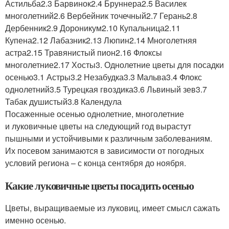
Астильба2.3 Барвинок2.4 Бруннера2.5 Василек
многолетний2.6 Вербейник точечный2.7 Герань2.8
Дербенник2.9 Дороникум2.10 Купальница2.11
Купена2.12 Лабазник2.13 Люпин2.14 Многолетняя
астра2.15 Травянистый пион2.16 Флоксы
многолетние2.17 Хосты3. Однолетние цветы для посадки
осенью3.1 Астры3.2 Незабудка3.3 Мальва3.4 Флокс
однолетний3.5 Турецкая гвоздика3.6 Львиный зев3.7
Табак душистый3.8 Календула
Посаженные осенью однолетние, многолетние
и луковичные цветы на следующий год вырастут
пышными и устойчивыми к различным заболеваниям.
Их посевом занимаются в зависимости от погодных
условий региона – с конца сентября до ноября.
Какие луковичные цветы посадить осенью
Цветы, выращиваемые из луковиц, имеет смысл сажать
именно осенью.