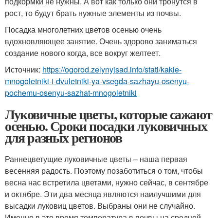
подкормки не нужны. А вот как только они тронутся в
рост, то будут брать нужные элементы из почвы.
Посадка многолетних цветов осенью очень
вдохновляющее занятие. Очень здорово заниматься
создание нового когда, все вокруг желтеет.
Источник:
https://ogorod.zelynyjsad.info/stati/kakie-
mnogoletniki-i-dvuletniki-ya-vsegda-sazhayu-osenyu-
pochemu-osenyu-sazhat-mnogoletniki
Луковичные цветы, которые сажают
осенью. Сроки посадки луковичных
для разных регионов
Раннецветущие луковичные цветы – наша первая
весенняя радость. Поэтому позаботиться о том, чтобы
весна нас встретила цветами, нужно сейчас, в сентябре
и октябре. Эти два месяца являются наилучшими для
высадки луковиц цветов. Выбраны они не случайно.
Именно в это время температура в почвы на средней