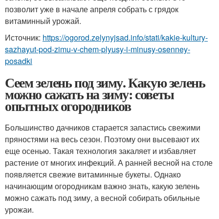
позволит уже в начале апреля собрать с грядок
витаминный урожай.
Источник:
https://ogorod.zelynyjsad.info/stati/kakie-kultury-
sazhayut-pod-zimu-v-chem-plyusy-i-minusy-osenney-
posadki
Сеем зелень под зиму. Какую зелень
можно сажать на зиму: советы
опытных огородников
Большинство дачников старается запастись свежими
пряностями на весь сезон. Поэтому они высевают их
еще осенью. Такая технология закаляет и избавляет
растение от многих инфекций. А ранней весной на столе
появляется свежие витаминные букеты. Однако
начинающим огородникам важно знать, какую зелень
можно сажать под зиму, а весной собирать обильные
урожаи.