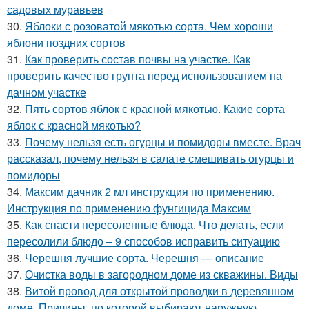
садовых муравьев
30.
Яблоки с розоватой мякотью сорта. Чем хороши
яблони поздних сортов
31.
Как проверить состав почвы на участке. Как
проверить качество грунта перед использованием на
дачном участке
32.
Пять сортов яблок с красной мякотью. Какие сорта
яблок с красной мякотью?
33.
Почему нельзя есть огурцы и помидоры вместе. Врач
рассказал, почему нельзя в салате смешивать огурцы и
помидоры
34.
Максим дачник 2 мл инструкция по применению.
Инструкция по применению фунгицида Максим
35.
Как спасти пересоленные блюда. Что делать, если
пересолили блюдо – 9 способов исправить ситуацию
36.
Черешня лучшие сорта. Черешня — описание
37.
Очистка воды в загородном доме из скважины. Виды
38.
Витой провод для открытой проводки в деревянном
доме. Причины, по которой выбирают наружную