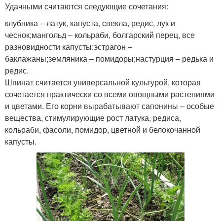
Удачными считаются следующие сочетания:
клубника – латук, капуста, свекла, редис, лук и
чеснок;мангольд – кольраби, болгарский перец, все
разновидности капусты;эстрагон –
баклажаны;земляника – помидоры;настурция – редька и
редис.
Шпинат считается универсальной культурой, которая
сочетается практически со всеми овощными растениями
и цветами. Его корни вырабатывают сапонины – особые
вещества, стимулирующие рост латука, редиса,
кольраби, фасоли, помидор, цветной и белокочанной
капусты.