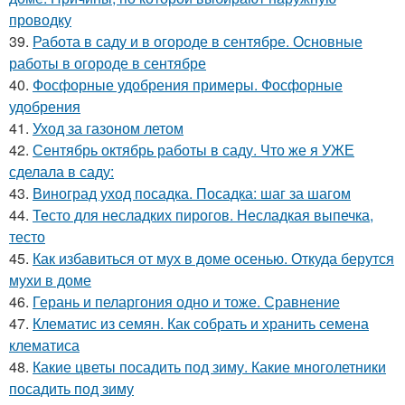
проводку
39.
Работа в саду и в огороде в сентябре. Основные
работы в огороде в сентябре
40.
Фосфорные удобрения примеры. Фосфорные
удобрения
41.
Уход за газоном летом
42.
Сентябрь октябрь работы в саду. Что же я УЖЕ
сделала в саду:
43.
Виноград уход посадка. Посадка: шаг за шагом
44.
Тесто для несладких пирогов. Несладкая выпечка,
тесто
45.
Как избавиться от мух в доме осенью. Откуда берутся
мухи в доме
46.
Герань и пеларгония одно и тоже. Сравнение
47.
Клематис из семян. Как собрать и хранить семена
клематиса
48.
Какие цветы посадить под зиму. Какие многолетники
посадить под зиму