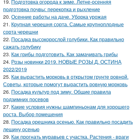
19.
Подготовка огорода к зиме. Летне-осенняя
подготовка почвы: перекопка и рыхление
20.
Осенние работы на даче. Уборка урожая
21.
Крупная черешня сорта. Самые крупноплодные
сорта черешни
22.
Посадка высокорослой голубики. Как правильно
сажать голубику
23.
Как грибы подготовить. Как замачивать грибы
24.
Розы новинки 2019. НОВЫЕ РОЗЫ Д. ОСТИНА
2022/2019
25.
Как вырастить морковь в открытом грунте ровной.
Советы, которые помогут вырастить ровную морковь
26.
Посадка культур под зиму. Общие правила
подзимних посевов
27.
Какие условия нужны шампиньонам для хорошего
роста. Выбор помещения
28.
Посадка орешника осенью. Как правильно посадить
лещину осенью
29.
Как прогнать муравьев с участка. Растения - враги