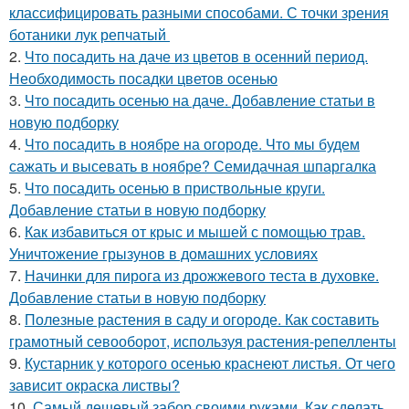
классифицировать разными способами. С точки зрения
ботаники лук репчатый
2.
Что посадить на даче из цветов в осенний период.
Необходимость посадки цветов осенью
3.
Что посадить осенью на даче. Добавление статьи в
новую подборку
4.
Что посадить в ноябре на огороде. Что мы будем
сажать и высевать в ноябре? Семидачная шпаргалка
5.
Что посадить осенью в приствольные круги.
Добавление статьи в новую подборку
6.
Как избавиться от крыс и мышей с помощью трав.
Уничтожение грызунов в домашних условиях
7.
Начинки для пирога из дрожжевого теста в духовке.
Добавление статьи в новую подборку
8.
Полезные растения в саду и огороде. Как составить
грамотный севооборот, используя растения-репелленты
9.
Кустарник у которого осенью краснеют листья. От чего
зависит окраска листвы?
10.
Самый дешевый забор своими руками. Как сделать