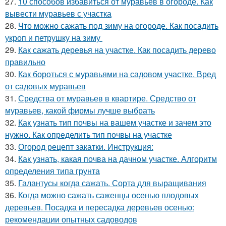
27.
10 способов избавиться от муравьев в огороде. Как
вывести муравьев с участка
28.
Что можно сажать под зиму на огороде. Как посадить
укроп и петрушку на зиму
29.
Как сажать деревья на участке. Как посадить дерево
правильно
30.
Как бороться с муравьями на садовом участке. Вред
от садовых муравьев
31.
Средства от муравьев в квартире. Средство от
муравьев, какой фирмы лучше выбрать
32.
Как узнать тип почвы на вашем участке и зачем это
нужно. Как определить тип почвы на участке
33.
Огород рецепт закатки. Инструкция:
34.
Как узнать, какая почва на дачном участке. Алгоритм
определения типа грунта
35.
Галантусы когда сажать. Сорта для выращивания
36.
Когда можно сажать саженцы осенью плодовых
деревьев. Посадка и пересадка деревьев осенью:
рекомендации опытных садоводов