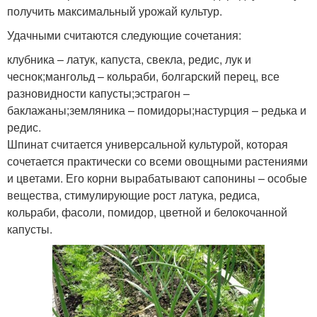
получить максимальный урожай культур.
Удачными считаются следующие сочетания:
клубника – латук, капуста, свекла, редис, лук и
чеснок;мангольд – кольраби, болгарский перец, все
разновидности капусты;эстрагон –
баклажаны;земляника – помидоры;настурция – редька и
редис.
Шпинат считается универсальной культурой, которая
сочетается практически со всеми овощными растениями
и цветами. Его корни вырабатывают сапонины – особые
вещества, стимулирующие рост латука, редиса,
кольраби, фасоли, помидор, цветной и белокочанной
капусты.