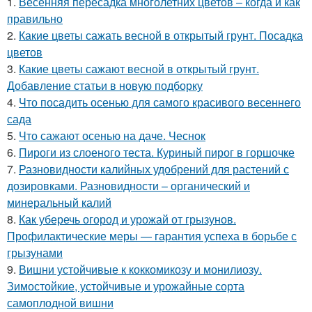
1.
Весенняя пересадка многолетних цветов – когда и как
правильно
2.
Какие цветы сажать весной в открытый грунт. Посадка
цветов
3.
Какие цветы сажают весной в открытый грунт.
Добавление статьи в новую подборку
4.
Что посадить осенью для самого красивого весеннего
сада
5.
Что сажают осенью на даче. Чеснок
6.
Пироги из слоеного теста. Куриный пирог в горшочке
7.
Разновидности калийных удобрений для растений с
дозировками. Разновидности – органический и
минеральный калий
8.
Как уберечь огород и урожай от грызунов.
Профилактические меры — гарантия успеха в борьбе с
грызунами
9.
Вишни устойчивые к коккомикозу и монилиозу.
Зимостойкие, устойчивые и урожайные сорта
самоплодной вишни