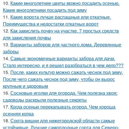
10.
Какие многолетние цветы можно посадить осенью.
Какие многолетники посадить под зиму
11.
Какие ворота лучше распашные или откатные.
Преимущества и недостатки откатных ворот
12.
Как закислить почву на участке. 7 простых средств
для закисления почвы
13.
Варианты заборов для частного дома. Деревянные
заборы
14.
Самые экономичные варианты забора для дачи.
Стало интересно, и я решил разобраться в чем дело???
15.
После, каких культур можно сажать чеснок под зиму.
После чего сажать чеснок под зиму, чтобы он вырос
крупным и здоровым
16.
Сосновые иголки для огорода. Чем полезна хвоя:
садоводы раскрыли полезные секреты
17.
Когда осенью перекапывать огород. Чем хороша
осенняя копка
18.
Сорта вишни для нижегородской области самые
устойчивые. Лучшие самоплодные сорта для Северо-