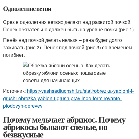
Однолетние ветви
Срез в однолетних ветвях делают над развитой почкой.
Пенёк обязательно должен быть на уровне почки (рис.1).
Пенёк над почкой делать нельзя – рана будет долго
заживать (рис.2). Пенёк под почкой (рис.3) со временем
погибнет.
Источник:
https://vashsadluchshij.ru/stati/obrezka-yabloni-i-
grushi-obrezka-yablon-i-grush-pravilnoe-formirovanie-
plodovyh-derevev
Почему мельчает абрикос. Почему
абрикосы бывают спелые, но
безвкусные