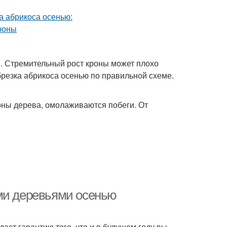
. Стремительный рост кроны может плохо
брезка абрикоса осенью по правильной схеме.
ны дерева, омолаживаются побеги. От
ыми деревьями осенью
аст гарантию того, что и в будущем году вы