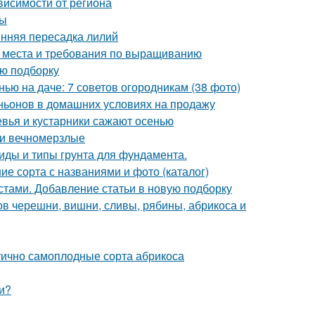
ависимости от региона
ты
енняя пересадка лилий
а места и требования по выращиванию
ую подборку
нью на даче: 7 советов огородникам (38 фото)
ьонов в домашних условиях на продажу
евья и кустарники сажают осенью
 и вечномерзлые
 Виды и типы грунта для фундамента.
ие сорта с названиями и фото (каталог)
стами. Добавление статьи в новую подборку
ов черешни, вишни, сливы, рябины, абрикоса и
тично самоплодные сорта абрикоса
и?