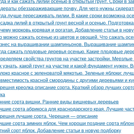
гда и как сажать лилии осенью в открытый грунт. Сроки в з
дераты обеззараживающие почву. Для чего нужны сидера
гда лучше пересаживать лилии. В какие сроки возможна ос
садка лилий в открытый грунт весной и осенью. Подготовк
чему морковь корявая и рогатая. Добавление статьи в нов
о можно сажать осенью из цветов и овощей. Что сажать осе
знес на выращивании шампиньонов. Выращивание шампин
гда сажать плодовые деревья осенью. Какие плодовые дер
ределяем свойства грунтов на участке застройки. Мерзлые
к узнать, какой грунт на участке и какой фундамент нужен.
локо красное с зеленоватой мякотью. Зеленые яблоки: лучш
вместимость красной смородины с другими деревьями и ку
решня креолка описание сорта. Краткий обзор лучших сорт
ка
нние сорта вишни. Ранние виды вишневых деревьев
чшие сорта абрикоса для краснодарского края. Лучшие час
решня лучшие сорта. Черешня — описание
чшие сорта зимних яблок. Чем хороши поздние сорта яблон
тний сорт яблок. Добавление статьи в новую подборку