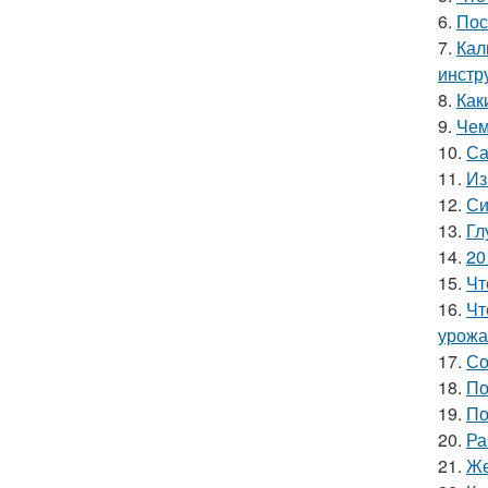
6.
Пос
7.
Кал
инстр
8.
Как
9.
Чем
10.
Са
11.
Из
12.
Си
13.
Гл
14.
20
15.
Чт
16.
Чт
урожа
17.
Со
18.
По
19.
По
20.
Ра
21.
Же