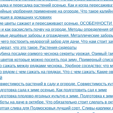
адка и пересадка растений осенью. Как и когда пересажив
ийные удобрения применение на огороде. Что такое калийн
укция в домашних условиях
ие цветы сажают и пересаживают осенью. ОСОБЕННО
 и как раскислить почву на огороде. Методы определения р
мые дешёвые заборы и ограждения. Металлические забор
 чего построить недорогой забор для дачи. Что нам стоит з
дерат, что это такое. Растения-сидераты
убина посадки озимого чеснока секреты урожая. Озимый (з
 цветов которые можно посеять под зиму. Примерный списо
о сажать между рядками чеснока.. Удобное соседство: что 
о рядом с чем сажать на грядках. Что с чем сажать: Какие 
й
вместимость растений в саду и огороде. Совместимость ку
дготовка сада к зиме осенью. Как подготовить сад к зиме
дготовка плодово-ягодных культур к зиме. Подготовка к зим
боты на даче в октябре. Что обязательно стоит сделать в ок
лтая слива для Подмосковья лучший сорт. Сливы-карлики