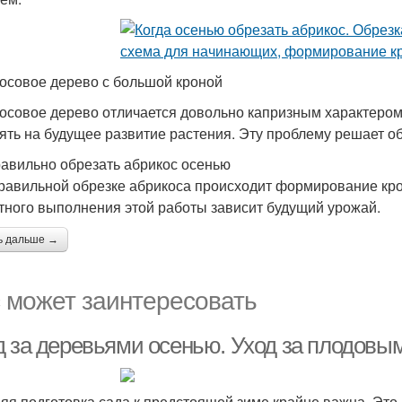
осовое дерево с большой кроной
осовое дерево отличается довольно капризным характером
ять на будущее развитие растения. Эту проблему решает о
равильно обрезать абрикос осенью
равильной обрезке абрикоса происходит формирование кро
тного выполнения этой работы зависит будущий урожай.
ь дальше →
 может заинтересовать
д за деревьями осенью. Уход за плодов
яя подготовка сада к предстоящей зиме крайне важна. Это д