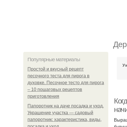
Дер
Популярные материалы
У
Простой и вкусный рецепт
песочного теста для пирога в
духовке. Песочное тесто для пирога
– 10 пошаговых рецептов
приготовления
Ког
Папоротник на даче посадка и уход.
нач
Украшение участка — садовый
Выращ
папоротник: характеристика, виды,
будущ
посадка и уход