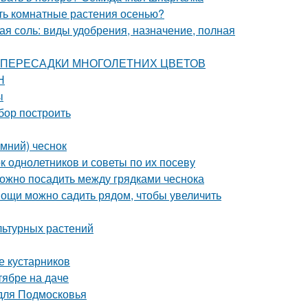
ать комнатные растения осенью?
ая соль: виды удобрения, назначение, полная
СТИ ПЕРЕСАДКИ МНОГОЛЕТНИХ ЦВЕТОВ
Н
ы
абор построить
имний) чеснок
к однолетников и советы по их посеву
можно посадить между грядками чеснока
овощи можно садить рядом, чтобы увеличить
льтурных растений
е кустарников
тябре на даче
 для Подмосковья