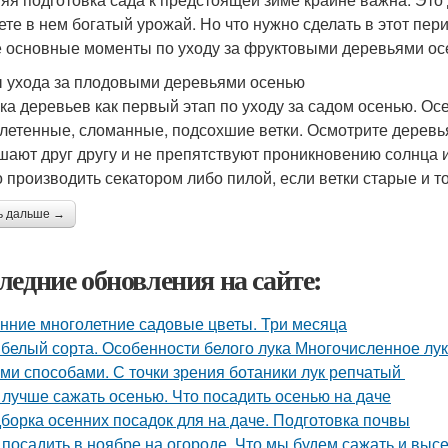
ете в нем богатый урожай. Но что нужно сделать в этот пер
е основные моменты по уходу за фруктовыми деревьями ос
 ухода за плодовыми деревьями осенью
ка деревьев как первый этап по уходу за садом осенью. Ос
летенные, сломанные, подсохшие ветки. Осмотрите деревья 
шают друг другу и не препятствуют проникновению солнца 
 производить секатором либо пилой, если ветки старые и т
ь дальше →
ледние обновления на сайте:
нние многолетние садовые цветы. Три месяца
 белый сорта. Особенности белого лука Многочисленное л
ми способами. С точки зрения ботаники лук репчатый
 лучше сажать осенью. Что посадить осенью на даче
борка осенних посадок для на даче. Подготовка почвы
 посадить в ноябре на огороде. Что мы будем сажать и вы