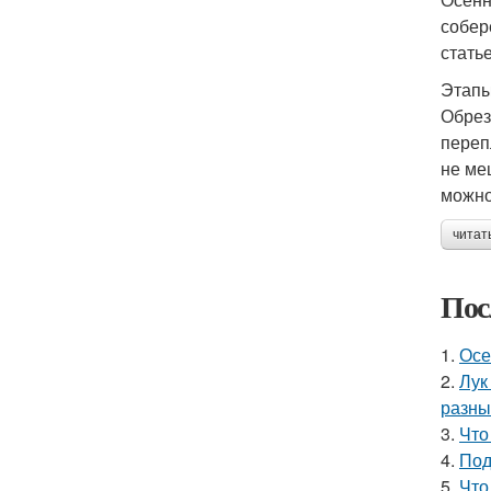
собер
стать
Этапы
Обрез
переп
не ме
можно
читат
Пос
1.
Осе
2.
Лук
разны
3.
Что
4.
Под
5.
Что