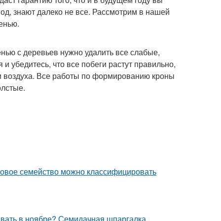
иод, знают далеко не все. Рассмотрим в нашей
енью.
енью с деревьев нужно удалить все слабые,
и убедитесь, что все побеги растут правильно,
и воздуха. Все работы по формированию кроны
олстые.
уковое семейство можно классифицировать
севать в ноябре? Семидачная шпаргалка