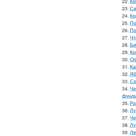
22.
Ко
23.
Си
24.
Ко
25.
По
26.
По
27.
Чт
28.
Би
29.
Ко
30.
Оп
31.
Ка
32.
Яб
33.
Со
34.
Че
фунду
35.
Ра
36.
Лу
37.
Че
38.
Лу
39.
Ле