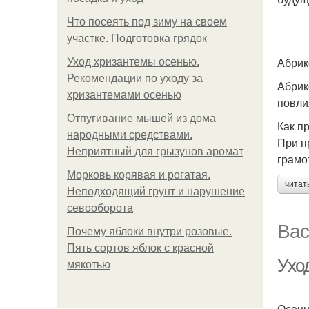
Что посеять под зиму на своем
участке. Подготовка грядок
Абрик
Уход хризантемы осенью.
Рекомендации по уходу за
Абрик
хризантемами осенью
повли
Отпугивание мышей из дома
Как п
народными средствами.
При п
Неприятный для грызунов аромат
грамо
Морковь корявая и рогатая.
читат
Неподходящий грунт и нарушение
севооборота
Вас
Почему яблоки внутри розовые.
Пять сортов яблок с красной
Ухо
мякотью
Осенн