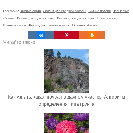
Категории:
Зимние сорта
,
Яблони для средней полосы
,
Зимние яблони
,
Невысокие
яблони
,
Яблони для подмосковья
,
Яблоня для подмосковья
,
Летние сорта
,
Осенние сорта
,
Яблоки для средней полосы
,
Осенние яблони
Читайте также
Как узнать, какая почва на дачном участке. Алгоритм
определения типа грунта