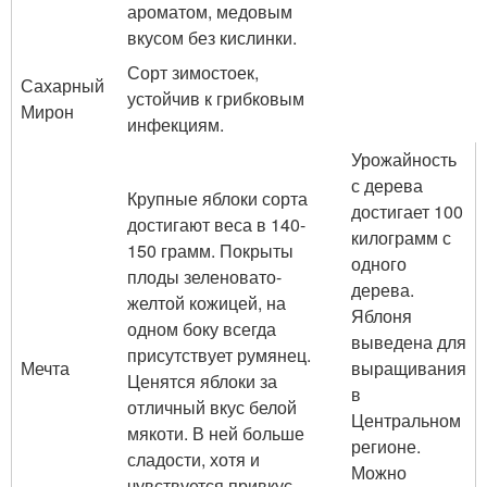
ароматом, медовым
вкусом без кислинки.
Сорт зимостоек,
Сахарный
устойчив к грибковым
Мирон
инфекциям.
Урожайность
с дерева
Крупные яблоки сорта
достигает 100
достигают веса в 140-
килограмм с
150 грамм. Покрыты
одного
плоды зеленовато-
дерева.
желтой кожицей, на
Яблоня
одном боку всегда
выведена для
присутствует румянец.
Мечта
выращивания
Ценятся яблоки за
в
отличный вкус белой
Центральном
мякоти. В ней больше
регионе.
сладости, хотя и
Можно
чувствуется привкус