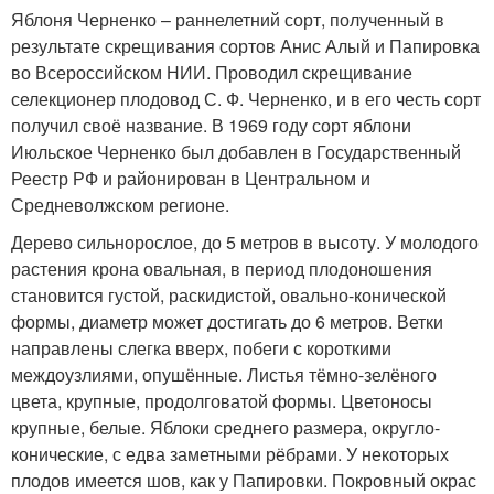
Яблоня Черненко – раннелетний сорт, полученный в
результате скрещивания сортов Анис Алый и Папировка
во Всероссийском НИИ. Проводил скрещивание
селекционер плодовод С. Ф. Черненко, и в его честь сорт
получил своё название. В 1969 году сорт яблони
Июльское Черненко был добавлен в Государственный
Реестр РФ и районирован в Центральном и
Средневолжском регионе.
Дерево сильнорослое, до 5 метров в высоту. У молодого
растения крона овальная, в период плодоношения
становится густой, раскидистой, овально-конической
формы, диаметр может достигать до 6 метров. Ветки
направлены слегка вверх, побеги с короткими
междоузлиями, опушённые. Листья тёмно-зелёного
цвета, крупные, продолговатой формы. Цветоносы
крупные, белые. Яблоки среднего размера, округло-
конические, с едва заметными рёбрами. У некоторых
плодов имеется шов, как у Папировки. Покровный окрас