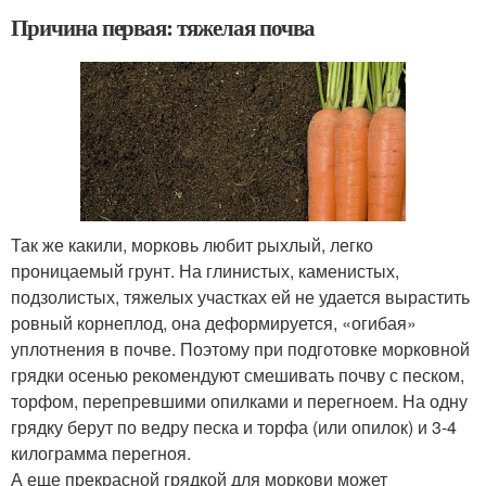
Причина первая: тяжелая почва
Так же какили, морковь любит рыхлый, легко
проницаемый грунт. На глинистых, каменистых,
подзолистых, тяжелых участках ей не удается вырастить
ровный корнеплод, она деформируется, «огибая»
уплотнения в почве. Поэтому при подготовке морковной
грядки осенью рекомендуют смешивать почву с песком,
торфом, перепревшими опилками и перегноем. На одну
грядку берут по ведру песка и торфа (или опилок) и 3-4
килограмма перегноя.
А еще прекрасной грядкой для моркови может