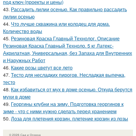
под ключ (проекты и цены)
43.
Рассадить лилии осенью. Как правильно рассадить
лилии осенью
44.
Что лучше скважина или колодец для дома.
Количество воды
45.
Резиновая Краска Главный Технолог. Описание
Резиновая Краска Главный Техноло. 5 кг Латекс-
Акрилатная, Универсальная, без Запаха для Внутренних
и Наружных Работ
46.
Какие розы цветут все лето
47.
Тесто для несладких пирогов. Несладкая выпечка,
тесто
48.
Как избавиться от мух в доме осенью. Откуда берутся
мухи в доме
49.
Георгины клубни на зиму. Подготовка георгинов к
зиме - что с ними нужно сделать перед хранением
50.
Лоза для плетения корзин. плетение корзин из лозы
© 2026 Сад и Огород