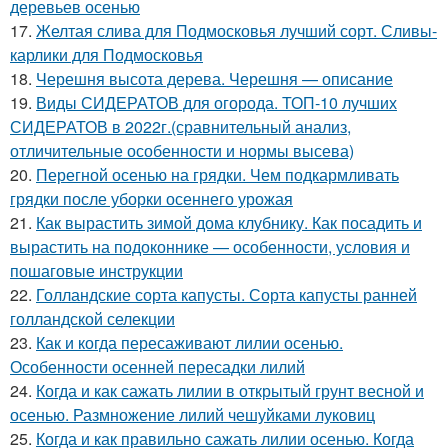
деревьев осенью
17.
Желтая слива для Подмосковья лучший сорт. Сливы-
карлики для Подмосковья
18.
Черешня высота дерева. Черешня — описание
19.
Виды СИДЕРАТОВ для огорода. ТОП-10 лучших
СИДЕРАТОВ в 2022г.(сравнительный анализ,
отличительные особенности и нормы высева)
20.
Перегной осенью на грядки. Чем подкармливать
грядки после уборки осеннего урожая
21.
Как вырастить зимой дома клубнику. Как посадить и
вырастить на подоконнике — особенности, условия и
пошаговые инструкции
22.
Голландские сорта капусты. Сорта капусты ранней
голландской селекции
23.
Как и когда пересаживают лилии осенью.
Особенности осенней пересадки лилий
24.
Когда и как сажать лилии в открытый грунт весной и
осенью. Размножение лилий чешуйками луковиц
25.
Когда и как правильно сажать лилии осенью. Когда