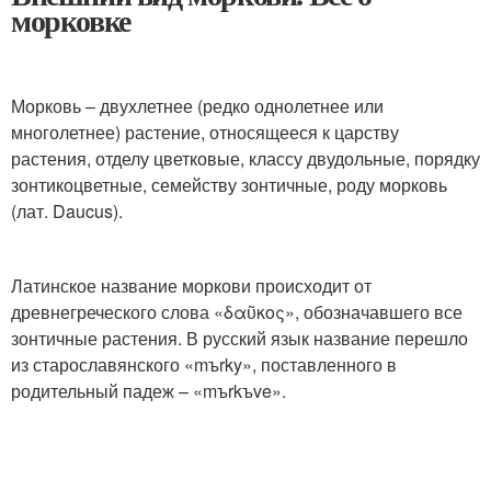
морковке
Морковь – двухлетнее (редко однолетнее или
многолетнее) растение, относящееся к царству
растения, отделу цветковые, классу двудольные, порядку
зонтикоцветные, семейству зонтичные, роду морковь
(лат. Daucus).
Латинское название моркови происходит от
древнегреческого слова «δαῦκος», обозначавшего все
зонтичные растения. В русский язык название перешло
из старославянского «mъrky», поставленного в
родительный падеж – «mъrkъve».