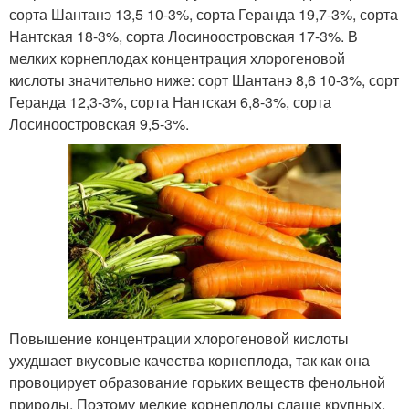
сорта Шантанэ 13,5 10
-3
%, сорта Геранда 19,7
-3
%, сорта
Нантская 18
-3
%, сорта Лосиноостровская 17
-3
%. В
мелких корнеплодах концентрация хлорогеновой
кислоты значительно ниже: сорт Шантанэ 8,6 10
-3
%, сорт
Геранда 12,3
-3
%, сорта Нантская 6,8
-3
%, сорта
Лосиноостровская 9,5
-3
%.
Повышение концентрации хлорогеновой кислоты
ухудшает вкусовые качества корнеплода, так как она
провоцирует образование горьких веществ фенольной
природы. Поэтому мелкие корнеплоды слаще крупных.