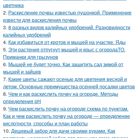
цветника
2.
Раскисление почвы известью пушонкой. Применение
извести для раскисления почвы
3.
8 разных видов калийных удобрений. Разновидности
калийных удобрений
4.
Как избавиться от кротов и мышей на участке. Яды
5.
Эти растения отпугнут мышей и крыс с огородаТО.
Приманки для грызунов
6.
Мышей не будет точно. Как защитить сад зимой от
мышей и зайцев
7.
Какие цветы сажают осенью для цветения весной и
летом. Основные преимущества осенней посадки цветов
8.
Чем и как раскислить почву на огороде. Методы
определения рН
9.
Чем раскислить почву на огороде схема по пунктам.
Как и чем раскислить почву на огороде — определение
кислотности, способы и план работы
10.
Дешевый забор для дачи своими руками. Как