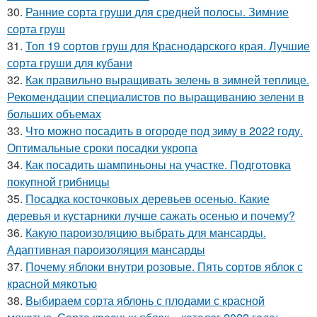
30.
Ранние сорта груши для средней полосы. Зимние
сорта груш
31.
Топ 19 сортов груш для Краснодарского края. Лучшие
сорта груши для кубани
32.
Как правильно выращивать зелень в зимней теплице.
Рекомендации специалистов по выращиванию зелени в
больших объемах
33.
Что можно посадить в огороде под зиму в 2022 году.
Оптимальные сроки посадки укропа
34.
Как посадить шампиньоны на участке. Подготовка
покупной грибницы
35.
Посадка косточковых деревьев осенью. Какие
деревья и кустарники лучше сажать осенью и почему?
36.
Какую пароизоляцию выбрать для мансарды.
Адаптивная пароизоляция мансарды
37.
Почему яблоки внутри розовые. Пять сортов яблок с
красной мякотью
38.
Выбираем сорта яблонь с плодами с красной