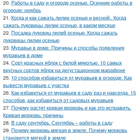
20.
Работы в саду и огороде осенью. Осенние работы в
огороде: ноябрь
21.
Когда и как сажать лилии осенью и весной.. Когда
сажать луковицы лилии осенью, в каком месяце
22.
Посадка луковиц лилий осенью. Когда сажать
луковицы лилии осенью
23.
Муравьи в доме. Причины и способы появления
муравьев в доме
24.
Сорт красных яблок с белой мякотью. 10 самых
вкусных сортов яблок на дегустационном марафоне
25.
10 способов избавиться от муравьев в огороде. Как
вывести муравьев с участка
26.
Как избавиться от муравьев в саду раз и навсегда. 15
способов, как избавиться от садовых муравьев
27.
Почему растет кривая морковь и как это исправить.
Кривая морковь: причины
28.
В саду сентябрь. Сентябрь – работы в саду
29.
Почему морковь мягкая в земле. Почему морковь
становится мягкой в земле