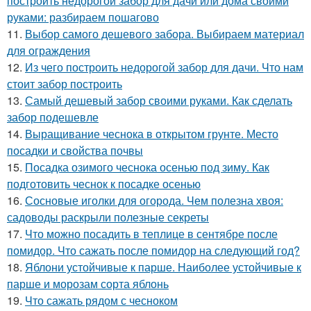
построить недорогой забор для дачи или дома своими
руками: разбираем пошагово
11.
Выбор самого дешевого забора. Выбираем материал
для ограждения
12.
Из чего построить недорогой забор для дачи. Что нам
стоит забор построить
13.
Самый дешевый забор своими руками. Как сделать
забор подешевле
14.
Выращивание чеснока в открытом грунте. Место
посадки и свойства почвы
15.
Посадка озимого чеснока осенью под зиму. Как
подготовить чеснок к посадке осенью
16.
Сосновые иголки для огорода. Чем полезна хвоя:
садоводы раскрыли полезные секреты
17.
Что можно посадить в теплице в сентябре после
помидор. Что сажать после помидор на следующий год?
18.
Яблони устойчивые к парше. Наиболее устойчивые к
парше и морозам сорта яблонь
19.
Что сажать рядом с чесноком