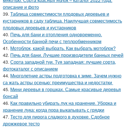
мякотью. Сорта красных яблок – каталог 2022 года:
описание и фото
39.
Таблица совместимости плодовых деревьев и
кустарников в саду таблица. Наилучшая совместимость
плодовых деревьев и кустарников
40.
Печь для бани и отопления одновременно.
Особенности банной печи с теплообменником
41.
Мотоблок, какой выбрать. Как выбрать мотоблок?
42.
Печь для бани. Лучшие производители банных печей
43.
Сорта западной туи. Туя западная: лучшие сорта,
фотокаталог с описанием
44.
Многолетние астры подготовка к зиме. Зачем нужно
са жать астры осенью: преимущества и недостатки
45.
Мини деревья в горшках. Самые красивые деревья
бонсай
46.
Как правильно убирать лук на хранение. Уборка и
хранение лука: когда пора выкапывать с грядки
47.
Тесто для пирога сладкого в духовке. Сдобное
дрожжевое тесто