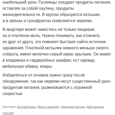
наибольший урон. Гусеницы поедают продукты питания,
оставляя за собой паутину, продукты
жизнедеятельности. В крупах образуются катышки,
а в орехах и сухофруктах появляются червяки.
В квартире может завестись не только пищевая,
но и платяная моль. Нужно понимать, как отличить
их друг от друга, это поможет быстрее найти источник
заражения. Платяной мотылек немного меньше своего
собрата, имеет молочно-серый окрас крыльев. Он живет
в кладовках и гардеробных шкафах, ест одежду,
мебельную обивку, ковры.
Избавляться от огневок нужно сразу после
обнаружения, так как червяки несут существенный урон
продуктам питания, размножаются с огромной
скоростью.
Категории:
Бытовой моль
,
Моли в квартире
,
Народные методы
,
Действенные
способы