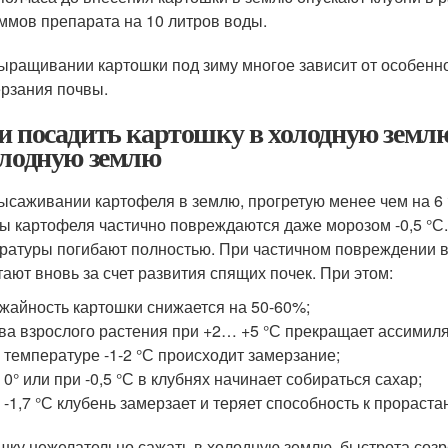
ммов препарата на 10 литров воды.
ыращивании картошки под зиму многое зависит от особенно
рзания почвы.
и посадить картошку в холодную земл
олодную землю
ысаживании картофеля в землю, прогретую менее чем на 6 °
ы картофеля частично повреждаются даже морозом -0,5 °С.
ратуры погибают полностью. При частичном повреждении 
тают вновь за счет развития спящих почек. При этом:
жайность картошки снижается на 50-60%;
ва взрослого растения при +2… +5 °С прекращает ассимил
 температуре -1-2 °С происходит замерзание;
 0° или при -0,5 °С в клубнях начинает собираться сахар;
 -1,7 °С клубень замерзает и теряет способность к прораста
шку нежелательно сажать в холодную землю, быстрота созре