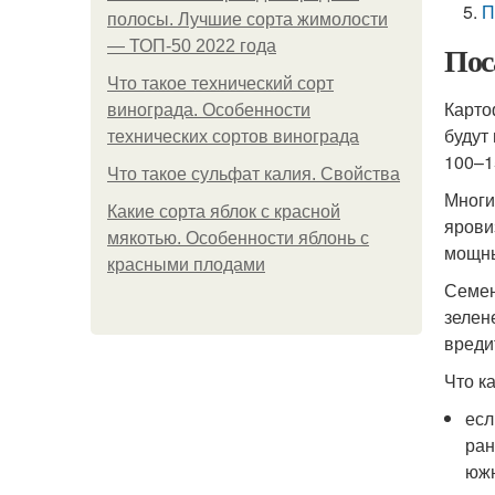
П
полосы. Лучшие сорта жимолости
— ТОП-50 2022 года
Пос
Что такое технический сорт
Карто
винограда. Особенности
будут
технических сортов винограда
100–1
Что такое сульфат калия. Свойства
Многи
Какие сорта яблок с красной
ярови
мякотью. Особенности яблонь с
мощны
красными плодами
Семен
зелен
вреди
Что к
есл
ран
южн