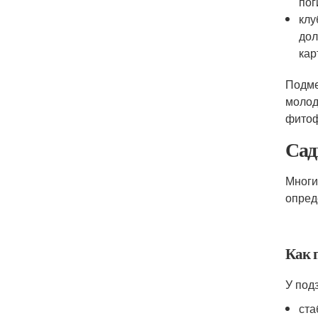
пог
клу
дол
кар
Подме
молод
фитоф
Сад
Многи
опред
Как 
У под
ста