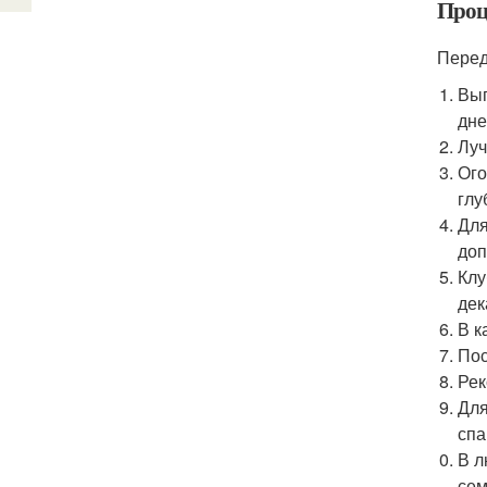
Проц
Перед
Вып
дне
Луч
Ого
глу
Для
доп
Клу
дек
В к
Пос
Рек
Для
спа
В л
сем