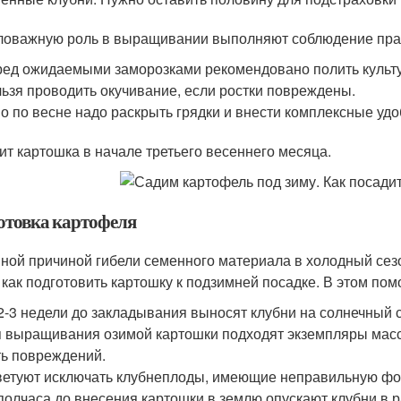
оважную роль в выращивании выполняют соблюдение прав
ед ожидаемыми заморозками рекомендовано полить культу
ьзя проводить окучивание, если ростки повреждены.
о по весне надо раскрыть грядки и внести комплексные удо
ит картошка в начале третьего весеннего месяца.
отовка картофеля
ной причиной гибели семенного материала в холодный сезо
, как подготовить картошку к подзимней посадке. В этом п
2-3 недели до закладывания выносят клубни на солнечный с
 выращивания озимой картошки подходят экземпляры масс
ь повреждений.
етуют исключать клубнеплоды, имеющие неправильную фор
полчаса до внесения картошки в землю опускают клубни в р