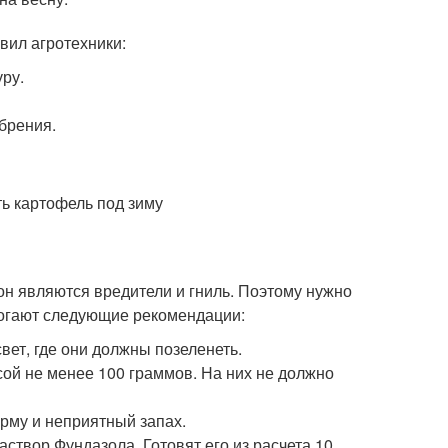
ил агротехники:
ру.
брения.
н являются вредители и гниль. Поэтому нужно
омогают следующие рекомендации:
вет, где они должны позеленеть.
ой не менее 100 граммов. На них не должно
му и неприятный запах.
аствор Фундазола. Готовят его из расчета 10