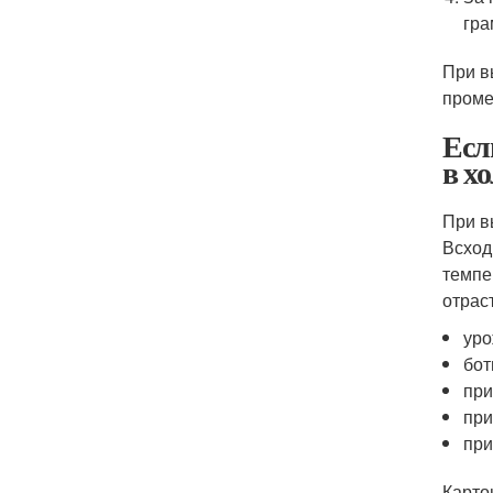
гра
При в
проме
Есл
в х
При в
Всход
темпе
отрас
уро
бот
при
при
при
Карто