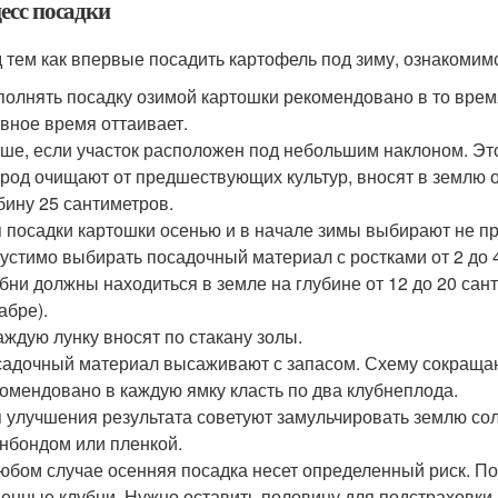
есс посадки
 тем как впервые посадить картофель под зиму, ознакомим
олнять посадку озимой картошки рекомендовано в то время
вное время оттаивает.
ше, если участок расположен под небольшим наклоном. Эт
род очищают от предшествующих культур, вносят в землю 
бину 25 сантиметров.
 посадки картошки осенью и в начале зимы выбирают не п
устимо выбирать посадочный материал с ростками от 2 до 4
бни должны находиться в земле на глубине от 12 до 20 сант
абре).
аждую лунку вносят по стакану золы.
адочный материал высаживают с запасом. Схему сокращают
омендовано в каждую ямку класть по два клубнеплода.
 улучшения результата советуют замульчировать землю сол
нбондом или пленкой.
юбом случае осенняя посадка несет определенный риск. По
енные клубни. Нужно оставить половину для подстраховки 