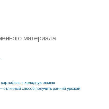
менного материала
у
ь картофель в холодную землю
 – отличный способ получить ранний урожай