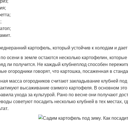
риз;
ия;
етта;
;
атоп;
амит.
реднеранний картофель, который устойчив к холодам и дае
 по осени в земле остаются несколько картофелин, которы
ряд ли получится. Не каждый клубнеплод способен пережит
ые огородники говорят, что картошка, посаженная в станда
ная масса огородников считают закладывание клубней под 
рактикуют высаживание озимого картофеля. В основном эт
равила ухода за культурой. Рано по весне они получают до
воды советуют посадить несколько клубней в тех местах, гд
тат.