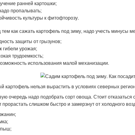
учение ранней картошки;
надо пропалывать;
ойчивость культуры к фитофторозу.
 тем как сажать картофель под зиму, надо учесть минусы ме
дность защиты от грызунов;
к гибели урожая;
окая трудоемкость;
озможность использования малой механизации.
й картофель нельзя вырастить в условиях северных регио
вую очередь надо подобрать сорт овоща. Стоит отказаться 
т прорастать слишком быстро и замерзнут от холодного воз
жанин;
мка;
епыш;