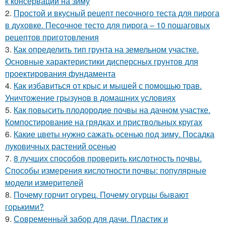
к консервации на зиму
2.
Простой и вкусный рецепт песочного теста для пирога
в духовке. Песочное тесто для пирога – 10 пошаговых
рецептов приготовления
3.
Как определить тип грунта на земельном участке.
Основные характеристики дисперсных грунтов для
проектирования фундамента
4.
Как избавиться от крыс и мышей с помощью трав.
Уничтожение грызунов в домашних условиях
5.
Как повысить плодородие почвы на дачном участке.
Компостирование на грядках и приствольных кругах
6.
Какие цветы нужно сажать осенью под зиму. Посадка
луковичных растений осенью
7.
8 лучших способов проверить кислотность почвы.
Способы измерения кислотности почвы: популярные
модели измерителей
8.
Почему горчит огурец. Почему огурцы бывают
горькими?
9.
Современный забор для дачи. Пластик и