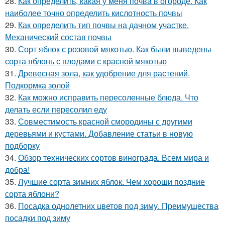
28.
Как определить, какая у меня почва в огороде. Как
наиболее точно определить кислотность почвы
29.
Как определить тип почвы на дачном участке.
Механический состав почвы
30.
Сорт яблок с розовой мякотью. Как были выведены
сорта яблонь с плодами с красной мякотью
31.
Древесная зола, как удобрение для растений.
Подкормка золой
32.
Как можно исправить пересоленные блюда. Что
делать если пересолил еду
33.
Совместимость красной смородины с другими
деревьями и кустами. Добавление статьи в новую
подборку
34.
Обзор технических сортов винограда. Всем мира и
добра!
35.
Лучшие сорта зимних яблок. Чем хороши поздние
сорта яблони?
36.
Посадка однолетних цветов под зиму. Преимущества
посадки под зиму