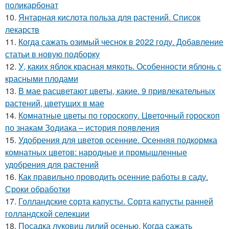
поликарбонат
10.
Янтарная кислота польза для растений. Список
лекарств
11.
Когда сажать озимый чеснок в 2022 году. Добавление
статьи в новую подборку
12.
У, каких яблок красная мякоть. Особенности яблонь с
красными плодами
13.
В мае расцветают цветы, какие. 9 привлекательных
растений, цветущих в мае
14.
Комнатные цветы по гороскопу. Цветочный гороскоп
по знакам Зодиака – история появления
15.
Удобрения для цветов осенние. Осенняя подкормка
комнатных цветов: народные и промышленные
удобрения для растений
16.
Как правильно проводить осенние работы в саду.
Сроки обработки
17.
Голландские сорта капусты. Сорта капусты ранней
голландской селекции
18.
Посадка луковиц лилий осенью. Когда сажать