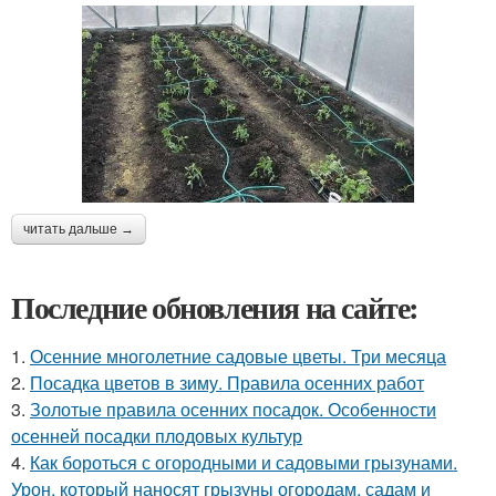
читать дальше →
Последние обновления на сайте:
1.
Осенние многолетние садовые цветы. Три месяца
2.
Посадка цветов в зиму. Правила осенних работ
3.
Золотые правила осенних посадок. Особенности
осенней посадки плодовых культур
4.
Как бороться с огородными и садовыми грызунами.
Урон, который наносят грызуны огородам, садам и