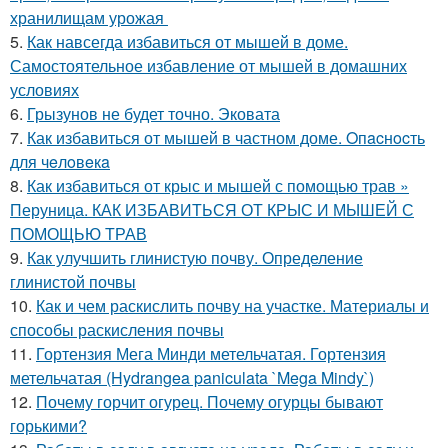
хранилищам урожая
5.
Как навсегда избавиться от мышей в доме.
Самостоятельное избавление от мышей в домашних
условиях
6.
Грызунов не будет точно. Эковата
7.
Как избавиться от мышей в частном доме. Oпacнocть
для чeлoвeкa
8.
Как избавиться от крыс и мышей с помощью трав »
Перуница. КАК ИЗБАВИТЬСЯ ОТ КРЫС И МЫШЕЙ С
ПОМОЩЬЮ ТРАВ
9.
Как улучшить глинистую почву. Определение
глинистой почвы
10.
Как и чем раскислить почву на участке. Материалы и
способы раскисления почвы
11.
Гортензия Мега Минди метельчатая. Гортензия
метельчатая (Hydrangea paniculata `Mega Mindy`)
12.
Почему горчит огурец. Почему огурцы бывают
горькими?