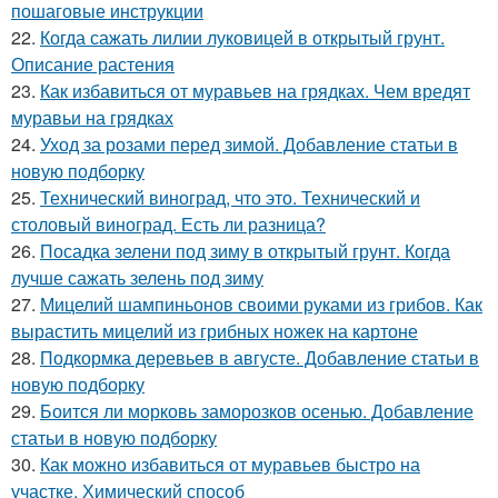
пошаговые инструкции
22.
Когда сажать лилии луковицей в открытый грунт.
Описание растения
23.
Как избавиться от муравьев на грядках. Чем вредят
муравьи на грядках
24.
Уход за розами перед зимой. Добавление статьи в
новую подборку
25.
Технический виноград, что это. Технический и
столовый виноград. Есть ли разница?
26.
Посадка зелени под зиму в открытый грунт. Когда
лучше сажать зелень под зиму
27.
Мицелий шампиньонов своими руками из грибов. Как
вырастить мицелий из грибных ножек на картоне
28.
Подкормка деревьев в августе. Добавление статьи в
новую подборку
29.
Боится ли морковь заморозков осенью. Добавление
статьи в новую подборку
30.
Как можно избавиться от муравьев быстро на
участке. Химический способ