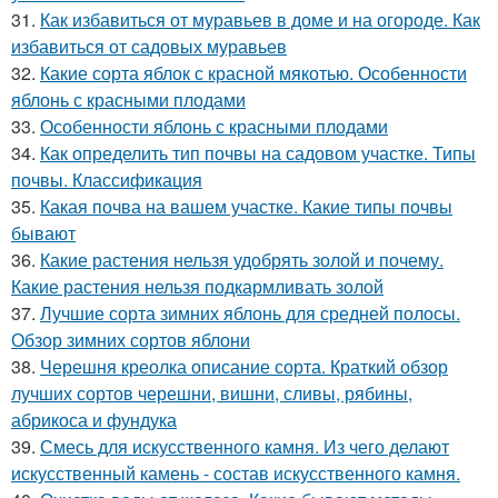
31.
Как избавиться от муравьев в доме и на огороде. Как
избавиться от садовых муравьев
32.
Какие сорта яблок с красной мякотью. Особенности
яблонь с красными плодами
33.
Особенности яблонь с красными плодами
34.
Как определить тип почвы на садовом участке. Типы
почвы. Классификация
35.
Какая почва на вашем участке. Какие типы почвы
бывают
36.
Какие растения нельзя удобрять золой и почему.
Какие растения нельзя подкармливать золой
37.
Лучшие сорта зимних яблонь для средней полосы.
Обзор зимних сортов яблони
38.
Черешня креолка описание сорта. Краткий обзор
лучших сортов черешни, вишни, сливы, рябины,
абрикоса и фундука
39.
Смесь для искусственного камня. Из чего делают
искусственный камень - состав искусственного камня.