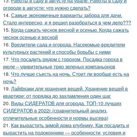
13.
Работы в саду в августе на урале. Работы в саду и
огороде в августе: что нужно сделать?
14.
Самые экономичные варианты забора для дачи.
Стало интересно, и я решил разобраться в чем дело???
15.
Когда сажать чеснок весной и осенью. Когда сажать
чеснок осенью и весной
16.
Вредители сада и огорода. Насекомые-вредители
культурных растений и способы борьбы с ними
17.
Что посадить рядом с горохом. Посадка гороха в
июле – удивительные трио зеленых компаньонов
18.
Что лучше съесть на ночь. Стоит ли вообще есть на
ночь?
19.
Лайфхаки для хранения вещей. Хранение вещей в
квартире: от порядка до захламления один шаг
20.
Виды СИДЕРАТОВ для огорода. ТОП-10 лучших
СИДЕРАТОВ в 2022г.(сравнительный анализ,
отличительные особенности и нормы высева)
21.
Как вырастить зимой дома клубнику. Как посадить и
вырастить на подоконнике — особенности, условия и