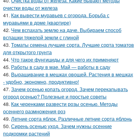
40.
Очистка воды от железа. Какие бывают методы
очистки воды от железа
41.
Как вывести муравьев с огорода. Борьба с
муравьями в доме (квартире)
42.
Чем вспахать землю на даче. Выбираем способ
вспашки тяжелой земли с глиной
43.
Томаты семена лучшие сорта. Лучшие сорта томатов
для открытого грунта
44.
Что такое фунгициды и для чего их применяют
45.
Работы в саду в мае. Май — работы в саду
46.
Выращивание в мешках овощей. Растения в мешках
- удобно, экономно, продуктивно!
47.
Зачем осенью копать огород. Зачем перекапывать
огород осенью? Полезные и простые советы
48.
Как черенками развести розы осенью. Методы
осеннего размножения роз
49.
Летние сорта яблок. Различные летние сорта яблонь
50.
Сирень осенью уход. Зачем нужны осенние
подкормки растений