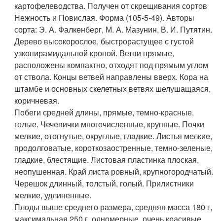
картофелеводства. Получен от скрещивания сортов
Нежность и Повислая. Форма (105-5-49). Авторы
сорта: Э. А. Фалкенберг, М. А. Мазунин, В. И. Путятин.
Дерево высокорослое, быстрорастущее с густой
узкопирамидальной кроной. Ветви прямые,
расположены компактно, отходят под прямым углом
от ствола. Концы ветвей направлены вверх. Кора на
штамбе и основных скелетных ветвях шелушащаяся,
коричневая.
Побеги средней длины, прямые, темно-красные,
голые. Чечевички многочисленные, крупные. Почки
мелкие, отогнутые, округлые, гладкие. Листья мелкие,
продолговатые, короткозаостренные, темно-зеленые,
гладкие, блестящие. Листовая пластинка плоская,
неопушенная. Край листа ровный, крупногородчатый.
Черешок длинный, толстый, голый. Прилистники
мелкие, удлиненные.
Плоды выше среднего размера, средняя масса 180 г,
максимальная 250 г, одномерные, очень красивые,