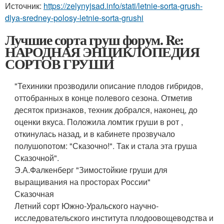
Источник:
https://zelynyjsad.info/stati/letnie-sorta-grush-
dlya-sredney-polosy-letnie-sorta-grushi
Лучшие сорта груш форум. Re:
НАРОДНАЯ ЭНЦИКЛОПЕДИЯ
СОРТОВ ГРУШИ
"Техиники прозводили описание плодов гибридов,
оттобранных в конце полевого сезона. Отметив
десяток признаков, техник добрался, наконец, до
оценки вкуса. Положила ломтик груши в рот ,
откинулась назад, и в кабинете прозвучало
полушопотом: "Сказочно!". Так и стала эта груша
Сказочной".
Э.А.Фалкенберг "Зимостойкие груши для
выращивания на просторах России"
Сказочная
Летний сорт Южно-Уральского научно-
исследовательского института плодоовощеводства и