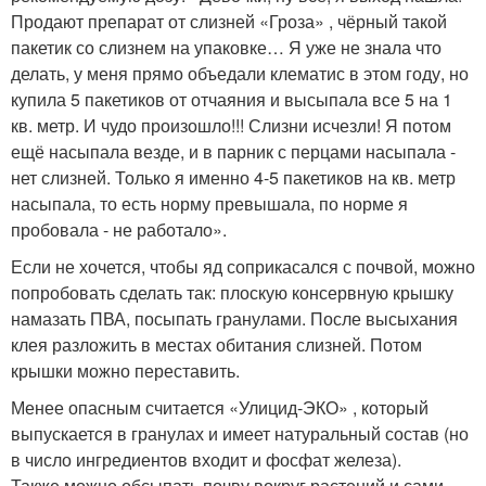
Продают препарат от слизней «Гроза» , чёрный такой
пакетик со слизнем на упаковке… Я уже не знала что
делать, у меня прямо объедали клематис в этом году, но
купила 5 пакетиков от отчаяния и высыпала все 5 на 1
кв. метр. И чудо произошло!!! Слизни исчезли! Я потом
ещё насыпала везде, и в парник с перцами насыпала -
нет слизней. Только я именно 4-5 пакетиков на кв. метр
насыпала, то есть норму превышала, по норме я
пробовала - не работало».
Если не хочется, чтобы яд соприкасался с почвой, можно
попробовать сделать так: плоскую консервную крышку
намазать ПВА, посыпать гранулами. После высыхания
клея разложить в местах обитания слизней. Потом
крышки можно переставить.
Менее опасным считается «Улицид-ЭКО» , который
выпускается в гранулах и имеет натуральный состав (но
в число ингредиентов входит и фосфат железа).
Также можно обсыпать почву вокруг растений и сами