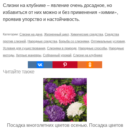
Слизни на клубнике – явление очень досадное, но
избавиться от них можно и без применения «химии»,
проявив упорство и настойчивость.
Категории:
Слизни на даче
,
Жизненный цикл
,
Химические средства
,
Средства
против слизней
,
Народные средства
,
Борьба со слизнями
,
Оптимальные условия
,
Условия для существования
,
Слизняки в природе
,
Народные способы
,
Народные
методы
,
Хитрые маневры
,
Собранный урожай
,
Слизни на клубнике
Читайте также
Посадка многолетних цветов осенью. Посадка цветов