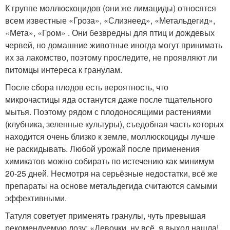
К группе моллюскоцидов (они же лимациды) относятся
всем известные «Гроза», «Слизнеед», «Метальдегид»,
«Мета», «Гром» . Они безвредны для птиц и дождевых
червей, но домашние животные иногда могут принимать
их за лакомство, поэтому проследите, не проявляют ли
питомцы интереса к гранулам.
После сбора плодов есть вероятность, что
микрочастицы яда останутся даже после тщательного
мытья. Поэтому рядом с плодоносящими растениями
(клубника, зеленные культуры), съедобная часть которых
находится очень близко к земле, моллюскоциды лучше
не раскидывать. Любой урожай после применения
химикатов можно собирать по истечению как минимум
20-25 дней. Несмотря на серьёзные недостатки, всё же
препараты на основе метальдегида считаются самыми
эффективными.
Татуля советует применять гранулы, чуть превышая
рекомендуемую дозу: «Девочки, ну всё, я выход нашла!