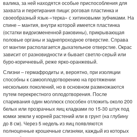
валика, за ней находятся особые приспособления для
захвата и перетирания пищи: роговая пластинка и
своеобразный язык-«терка» с хитиновыми зубчиками. На
спине – мантия, внутри которой имеется пластинка
(остатки видоизмененной раковины), прикрывающая
половые органы и заднепроходное отверстие. Справа
от мантии располагается дыхательное отверстие. Окрас
зависит от разновидности и бывает светло-серый или
буро-коричневый, реже ярко-оранжевый.
Слизни – гермафродиты и, вероятно, при изоляции
способны к самооплодотворению на протяжении
нескольких поколений, но в основном размножаются
путем перекрестного оплодотворения. После
спаривания один моллюск способен отложить около 200
белых или прозрачных яиц кладками по 15-30 штук под
комки земли у корней растений или в грунт (на глубину
до 8 см). Через 5 недель из яиц появляются
полноценные крошечные слизняки, каждый из которых