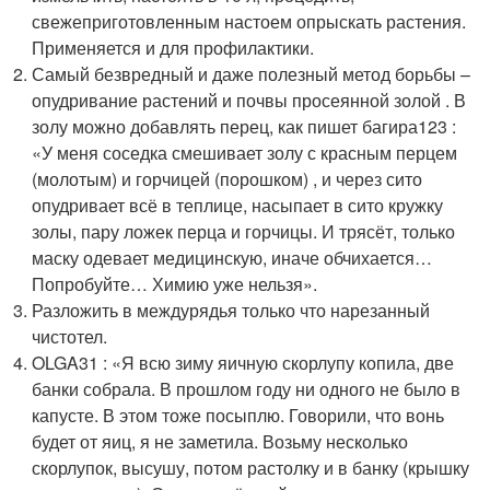
свежеприготовленным настоем опрыскать растения.
Применяется и для профилактики.
Самый безвредный и даже полезный метод борьбы –
опудривание растений и почвы просеянной золой . В
золу можно добавлять перец, как пишет багира123 :
«У меня соседка смешивает золу с красным перцем
(молотым) и горчицей (порошком) , и через сито
опудривает всё в теплице, насыпает в сито кружку
золы, пару ложек перца и горчицы. И трясёт, только
маску одевает медицинскую, иначе обчихается…
Попробуйте… Химию уже нельзя».
Разложить в междурядья только что нарезанный
чистотел.
OLGA31 : «Я всю зиму яичную скорлупу копила, две
банки собрала. В прошлом году ни одного не было в
капусте. В этом тоже посыплю. Говорили, что вонь
будет от яиц, я не заметила. Возьму несколько
скорлупок, высушу, потом растолку и в банку (крышку