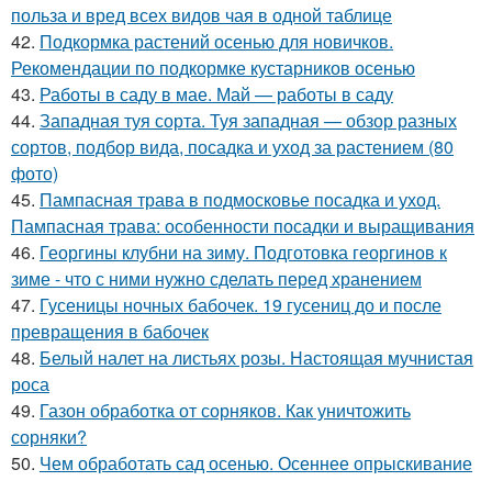
польза и вред всех видов чая в одной таблице
42.
Подкормка растений осенью для новичков.
Рекомендации по подкормке кустарников осенью
43.
Работы в саду в мае. Май — работы в саду
44.
Западная туя сорта. Туя западная — обзор разных
сортов, подбор вида, посадка и уход за растением (80
фото)
45.
Пампасная трава в подмосковье посадка и уход.
Пампасная трава: особенности посадки и выращивания
46.
Георгины клубни на зиму. Подготовка георгинов к
зиме - что с ними нужно сделать перед хранением
47.
Гусеницы ночных бабочек. 19 гусениц до и после
превращения в бабочек
48.
Белый налет на листьях розы. Настоящая мучнистая
роса
49.
Газон обработка от сорняков. Как уничтожить
сорняки?
50.
Чем обработать сад осенью. Осеннее опрыскивание