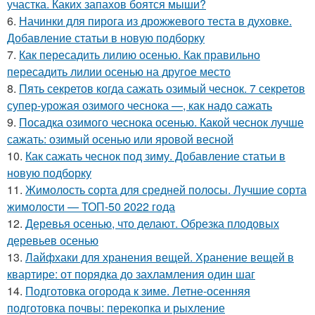
участка. Каких запахов боятся мыши?
6.
Начинки для пирога из дрожжевого теста в духовке.
Добавление статьи в новую подборку
7.
Как пересадить лилию осенью. Как правильно
пересадить лилии осенью на другое место
8.
Пять секретов когда сажать озимый чеснок. 7 секретов
супер-урожая озимого чеснока —, как надо сажать
9.
Посадка озимого чеснока осенью. Какой чеснок лучше
сажать: озимый осенью или яровой весной
10.
Как сажать чеснок под зиму. Добавление статьи в
новую подборку
11.
Жимолость сорта для средней полосы. Лучшие сорта
жимолости — ТОП-50 2022 года
12.
Деревья осенью, что делают. Обрезка плодовых
деревьев осенью
13.
Лайфхаки для хранения вещей. Хранение вещей в
квартире: от порядка до захламления один шаг
14.
Подготовка огорода к зиме. Летне-осенняя
подготовка почвы: перекопка и рыхление