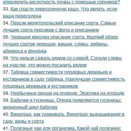
определить кислотность почвы с помощью сорняков?
33.
Как спасти пересоленную кашу. Что делать, если
каша пересолена
34.
Персик мелитопольский описание сорта. Самые
лучшие сорта персиков с фото и описанием
35.
Черешня креолка описание сорта. Краткий обзор
лучших сортов черешни, вишни, сливы, рябины,
абрикоса и фундука
36.
Что нельзя сажать рядом со сливой. Соседи сливы
на участке, что можно посадить рядом
37.
Таблица совместимости плодовых деревьев и
кустарников в саду таблица. Наилучшая совместимость
плодовых деревьев и кустарников
38.
Необычные овощи на огороде. Экзотика на огороде
39.
Бабочки и гусеницы. Откуда появляются гусеницы:
жизненный цикл бабочек
40.
Виноград, как ухаживать. Виноград: выращивание в
саду, виды и сорта
41.
Полезные чаи для организма. Какой чай полезнее: