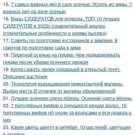
15.
7 самых важных дел в саду осенью. Успеть до зимы. 7
важных дел на даче осенью
16.
Виды СИДЕРАТОВ для огорода. ТОП-10 лучших
СИДЕРАТОВ в 2022г.(сравнительный анализ,
отличительные особенности и нормы высева)
17.
Советы по подготовке кустарников к зимовке. 8
советов по подготовке сада к зиме
18.
Перегной осенью на грядки. Чем подкармливать
грядки после уборки осеннего урожая
19.
Когда сажать лилии луковицей в открытый грунт.
Описание растения
20.
Технология выращивания ремонтантной малины.
Выбор места В отличие от малины обыкновенной
21.
Лучшие осенние сорта яблонь. Осенние сорта яблонь
22.
7 популярных мифов о секущихся концах волос. 10
популярных мифов об уходе за волосами и вся правда о
них
23.
Какие цветы цветут в октябре. 10 растений, цветущих
в октябре