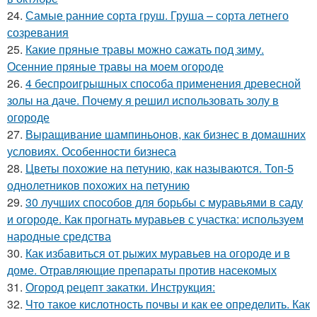
24.
Самые ранние сорта груш. Груша – сорта летнего
созревания
25.
Какие пряные травы можно сажать под зиму.
Осенние пряные травы на моем огороде
26.
4 беспроигрышных способа применения древесной
золы на даче. Почему я решил использовать золу в
огороде
27.
Выращивание шампиньонов, как бизнес в домашних
условиях. Особенности бизнеса
28.
Цветы похожие на петунию, как называются. Топ-5
однолетников похожих на петунию
29.
30 лучших способов для борьбы с муравьями в саду
и огороде. Как прогнать муравьев с участка: используем
народные средства
30.
Как избавиться от рыжих муравьев на огороде и в
доме. Отравляющие препараты против насекомых
31.
Огород рецепт закатки. Инструкция:
32.
Что такое кислотность почвы и как ее определить. Как