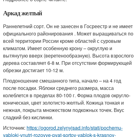
Аркад желтый
Раннелетний сорт. Он не занесен в Госреестр и не имеет
официального районирования . Может выращиваться по
всей территории России кроме областей с суровым
климатом. Имеет особенную крону – округлую и
вытянутую вверх (веретенообразную). Высота взрослого
дерева составляет 6-8 м. При отсутствии формирующей
обрезки достигает 10-12 м.
Плодоношение смешанного типа, начало – на 4 год
после посадки. Яблоки среднего размера, масса
колеблется в пределах 80-100 г. Форма плодов округло-
коническая, цвет золотисто-желтый. Кожица тонкая и
нежная, покрыта множеством подкожных точек. Вкус
сладкий без кислинки.
Источник:
https://ogorod.zelynyjsad.info/stati/pochemu-
yabloki-vnutri-rozovye-pyat-sortov-yablok-s-krasnoy-