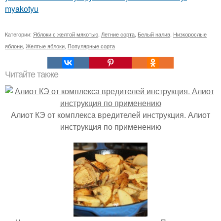
myakotyu
Категории:
Яблоки с желтой мякотью
,
Летние сорта
,
Белый налив
,
Низкорослые
яблони
,
Желтые яблоки
,
Популярные сорта
Читайте также
Алиот КЭ от комплекса вредителей инструкция. Алиот
инструкция по применению