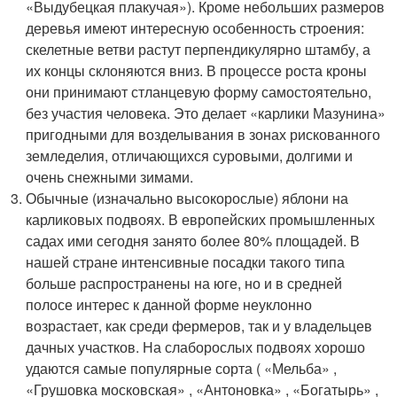
«Выдубецкая плакучая»). Кроме небольших размеров
деревья имеют интересную особенность строения:
скелетные ветви растут перпендикулярно штамбу, а
их концы склоняются вниз. В процессе роста кроны
они принимают стланцевую форму самостоятельно,
без участия человека. Это делает «карлики Мазунина»
пригодными для возделывания в зонах рискованного
земледелия, отличающихся суровыми, долгими и
очень снежными зимами.
Обычные (изначально высокорослые) яблони на
карликовых подвоях. В европейских промышленных
садах ими сегодня занято более 80% площадей. В
нашей стране интенсивные посадки такого типа
больше распространены на юге, но и в средней
полосе интерес к данной форме неуклонно
возрастает, как среди фермеров, так и у владельцев
дачных участков. На слаборослых подвоях хорошо
удаются самые популярные сорта ( «Мельба» ,
«Грушовка московская» , «Антоновка» , «Богатырь» ,