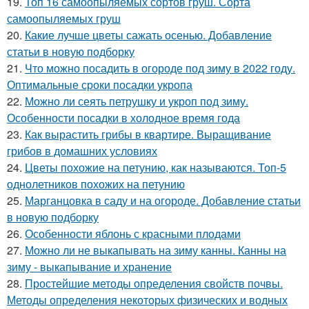
19.
Топ 16 самоопыляемых сортов груш. Сорта
самоопыляемых груш
20.
Какие лучше цветы сажать осенью. Добавление
статьи в новую подборку
21.
Что можно посадить в огороде под зиму в 2022 году.
Оптимальные сроки посадки укропа
22.
Можно ли сеять петрушку и укроп под зиму.
Особенности посадки в холодное время года
23.
Как вырастить грибы в квартире. Выращивание
грибов в домашних условиях
24.
Цветы похожие на петунию, как называются. Топ-5
однолетников похожих на петунию
25.
Марганцовка в саду и на огороде. Добавление статьи
в новую подборку
26.
Особенности яблонь с красными плодами
27.
Можно ли не выкапывать на зиму канны. Канны на
зиму - выкапывание и хранение
28.
Простейшие методы определения свойств почвы.
Методы определения некоторых физических и водных