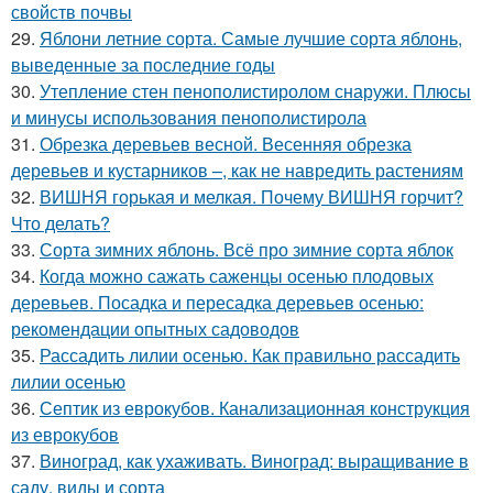
свойств почвы
29.
Яблони летние сорта. Самые лучшие сорта яблонь,
выведенные за последние годы
30.
Утепление стен пенополистиролом снаружи. Плюсы
и минусы использования пенополистирола
31.
Обрезка деревьев весной. Весенняя обрезка
деревьев и кустарников –, как не навредить растениям
32.
ВИШНЯ горькая и мелкая. Почему ВИШНЯ горчит?
Что делать?
33.
Сорта зимних яблонь. Всё про зимние сорта яблок
34.
Когда можно сажать саженцы осенью плодовых
деревьев. Посадка и пересадка деревьев осенью:
рекомендации опытных садоводов
35.
Рассадить лилии осенью. Как правильно рассадить
лилии осенью
36.
Септик из еврокубов. Канализационная конструкция
из еврокубов
37.
Виноград, как ухаживать. Виноград: выращивание в
саду, виды и сорта