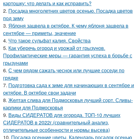
картошку: что делать и как исправить?
2.
Посадка многолетних цветов осенью. Посадка цветов
под зиму
3.
Яблоня зацвела в октябре. К чему яблоня зацвела в
сентябре — приметы, значение
4.
Что такое сульфат калия. Свойства
5.
Как уберечь огород и урожай от грызунов.
Профилактические меры — гарантия успеха в борьбе с
грызунами
6.
С чем рядом сажать чеснок или лучшие соседи по
грядке
7.
Подготовка сада к зиме для начинающих в сентябре и
октябре. В октябре свои задачи
8.
Желтая слива для Подмосковья лучший сорт. Сливы-
карлики для Подмосковья
9.
Виды СИДЕРАТОВ для огорода. ТОП-10 лучших
СИДЕРАТОВ в 2022г.(сравнительный анализ,
отличительные особенности и нормы высева)
10.
Посадка осенние цветы. Календарь посадок осенью