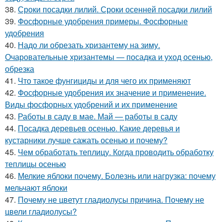
38.
Сроки посадки лилий. Сроки осенней посадки лилий
39.
Фосфорные удобрения примеры. Фосфорные
удобрения
40.
Надо ли обрезать хризантему на зиму.
Очаровательные хризантемы — посадка и уход осенью,
обрезка
41.
Что такое фунгициды и для чего их применяют
42.
Фосфорные удобрения их значение и применение.
Виды фосфорных удобрений и их применение
43.
Работы в саду в мае. Май — работы в саду
44.
Посадка деревьев осенью. Какие деревья и
кустарники лучше сажать осенью и почему?
45.
Чем обработать теплицу. Когда проводить обработку
теплицы осенью
46.
Мелкие яблоки почему. Болезнь или нагрузка: почему
мельчают яблоки
47.
Почему не цветут гладиолусы причина. Почему не
цвели гладиолусы?