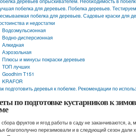
обелка деревьев опрыскивателем. Необходимость в побелк
учшая побелка для деревьев. Побелка деревьев. Тестируе
есмываемая побелка для деревьев. Садовые краски для дер
остоинства и недостатки
Водоэмульсионная
Водно-дисперсионная
Алкидная
Аэрозольная
Плюсы и минусы покраски деревьев
ТОП лучших
Goodhim T151
KRAFOR
ак подготовить деревья к побелке. Рекомендации по испол
еты по подготовке кустарников к зимовк
име
 сбора фруктов и ягод работы в саду не заканчиваются, а, 
ья благополучно перезимовали и в следующий сезон дали х