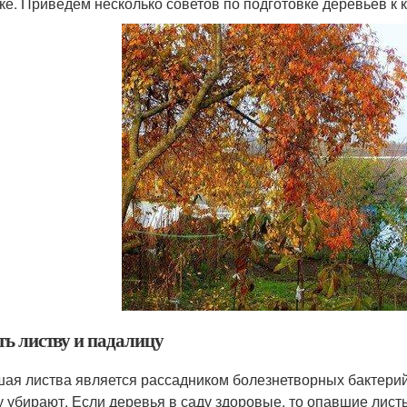
ке. Приведем несколько советов по подготовке деревьев к 
ть листву и падалицу
ая листва является рассадником болезнетворных бактерий 
у убирают. Если деревья в саду здоровые, то опавшие лист