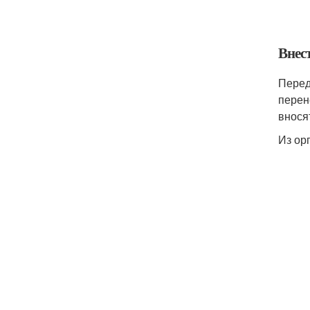
Внес
Перед
перен
внося
Из ор