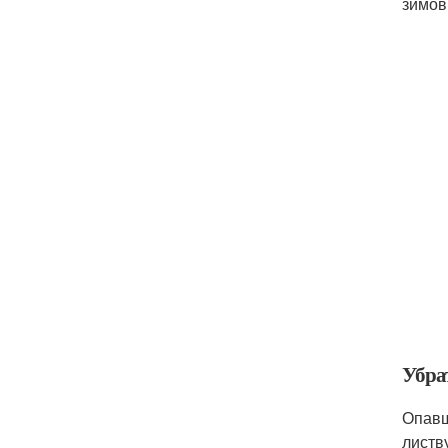
зимов
Убра
Опавш
листв