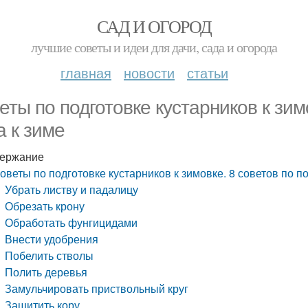
САД И ОГОРОД
лучшие советы и идеи для дачи, сада и огорода
главная
новости
статьи
еты по подготовке кустарников к зим
а к зиме
ержание
оветы по подготовке кустарников к зимовке. 8 советов по п
Убрать листву и падалицу
Обрезать крону
Обработать фунгицидами
Внести удобрения
Побелить стволы
Полить деревья
Замульчировать приствольный круг
Защитить кору