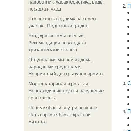
папоротник: характеристика, виды,
П
посадка и уход
Что посеять под зиму на своем
участке. Подготовка грядок
Уход хризантемы осенью.
Рекомендации по уходу за
хризантемами осенью
Отпугивание мышей из дома
народными средствами.
Неприятный для грызунов аромат
С
Морковь корявая и рогатая.
Неподходящий грунт и нарушение
севооборота
Почему яблоки внутри розовые.
П
Пять сортов яблок с красной
мякотью