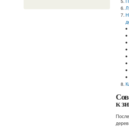
П
Л
Н
д
К
Сов
к з
После
дерев