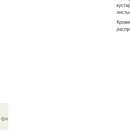
куста
листь
Кроме
распр
⇦