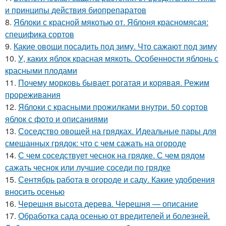
и принципы действия биопрепаратов
8.
Яблоки с красной мякотью от. Яблоня красномясая:
специфика сортов
9.
Какие овощи посадить под зиму. Что сажают под зиму
10.
У, каких яблок красная мякоть. Особенности яблонь с
красными плодами
11.
Почему морковь бывает рогатая и корявая. Режим
прореживания
12.
Яблоки с красными прожилками внутри. 50 сортов
яблок с фото и описаниями
13.
Соседство овощей на грядках. Идеальные пары для
смешанных грядок: что с чем сажать на огороде
14.
С чем соседствует чеснок на грядке. С чем рядом
сажать чеснок или лучшие соседи по грядке
15.
Сентябрь работа в огороде и саду. Какие удобрения
вносить осенью
16.
Черешня высота дерева. Черешня — описание
17.
Обработка сада осенью от вредителей и болезней.