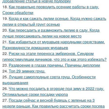
Добавление статьи в новую подборку
18.
Как правильно проводить осенние работы в саду.
Сроки обработки
19.
Когда и как сажать лилии осенью. Когда нужно сажать
лилии в открытый грунт осенью
20.
Как пересадить и размножить лилию в саду. Когда
лучше пересаживать лилии на новое место
21.
Как избавиться от муравьев народными средствами.
Разновидности домашних муравьев
22.
Риски на этапе переноса эмбрионов. Синдром
гиперстимуляции яичников, что это и как этого избежать?
23.
Раздвоение в глазах причины. Причины диплопии
24.
Топ 29 зимних груш.
25.
Лучшие самоплодные сорта груш. Особенности
выращивания
26.
Что можно посадить в огороде под зиму в 2022 году.
Оптимальные сроки посадки укропа
27.
Посади сейчас и весной будешь с зеленью на 3
недели раньше. Как правильно рассчитать сроки посева