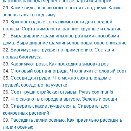
картофель иногда чернеет после варки или жарки
29.
Какие виды зелени можно посеять под зиму. Какую
зелень сажают под зиму
30.
Крупноплодные сорта жимолости для средней
полосы. Сорта жимолости: ранние, крупные и сладкие
31.
Выращивание шампиньонов разными способами
дома. Выращивание шампиньонов пошаговое описание
32.
Биогумус инструкция по применению. Состав и
польза биогумуса
33.
Как зимуют розы. Как проходила зимовка роз
34.
Столовый сорт винограда. Что значит столовый сорт
35.
Соседи для груши. Что можно сажать рядом с
грушей, соседство на участке
36.
Сорт груши стрийская отзывы. Pyrus communis
37.
Что сажают в огороде в августе. Зелень и овощи
38.
Сидераты, какие лучше сеять. Сидераты для
конкретных растений
39.
Рассадить лилии осенью. Как правильно рассадить
лилии осенью