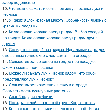
забор подешевле
10.
Что можно сажать и сеять под зиму. Посадка лука и
чеснока
11.
У, каких яблок красная мякоть. Особенности яблонь с
красными плодами
12.
Какие овощи хорошо растут рядом. Выбор соседей
по грядке. Какие овощи хорошо растут рядом друг с
другом
13.
Соседство овощей на грядках. Идеальные пары для
смешанных грядок: что с чем сажать на огороде
14.
Совместимость овощей на грядке при посадке.
Схемы смешанной посадки
15.
Можно ли сажать лук и чеснок рядом. Что собой
представляют лук и чеснок?
16.
Совместимость растений в саду и огороде.
Совместимость культурных растений
17.
Спанбонд для клубники.
18.
Посадка лилий в открытый грунт. Когда сажать
19.
Когда и как сажать лилии осенью и весной.. Когда