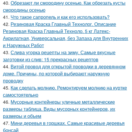
40.
Обрезают ли смородину осенью. Как обрезать кусты
смородины осенью
41.
Что такое сапропель и как его использовать?
42.
Резиновая Краска Главный Технолог. Описание
Резиновая Краска Главный Техноло. 5 кг Латекс-
Акрилатная, Универсальная, без Запаха для Внутренних
и Наружных Работ
43.
Слива угорка рецепты на зиму. Самые вкусные
заготовки из слив: 15 прекрасных рецептов
44.
Витой провод для открытой проводки в деревянном
доме. Причины, по которой выбирают наружную
проводку
45.
Как сделать молнию. Ремонтируем молнию на куртке
самостоятельно
46.
Мусорные контейнеры уличные металлические
размеры таблица. Виды мусорных контейнеров, их
размеры и объем
47.
Мини деревья в горшках. Самые красивые деревья
бонсай