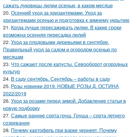
сажать луковицы лилии осенью, в каком месяце
20.
Осенний уход за хризантемами. Уход за
хризантемами осенью и подготовка к зимнему укрытию
21.
Когда лучше пересаживать лилии. В какие сроки
возможна осенняя пересадка лилий
22.
Уход за плодовыми деревьями в сентябре.
Правильный уход за садом и огородом осенью по
месяцам
23.
Что сажают после капусты. Севооборот огородных
культур
24.
В саду сентябрь. Сентябрь – работы в саду
25.
Розы новинки 2019. НОВЫЕ РОЗЫ Д. ОСТИНА
2022/2019
26.
Уход за розами перед зимой. Добавление статьи в
новую подборку
27.
Самые ранние сорта груш. Груша – сорта летнего
созревания
28.
Почему картофель при варке чернеет. Почему