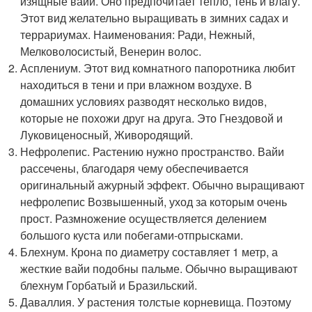
изящные вайи. Оно предпочитает тепло, тень и влагу.
Этот вид желательно выращивать в зимних садах и
террариумах. Наименования: Ради, Нежный,
Мелковолосистый, Венерин волос.
Асплениум. Этот вид комнатного папоротника любит
находиться в тени и при влажном воздухе. В
домашних условиях разводят несколько видов,
которые не похожи друг на друга. Это Гнездовой и
Луковиценосный, Живородящий.
Нефролепис. Растению нужно пространство. Вайи
рассечены, благодаря чему обеспечивается
оригинальный ажурный эффект. Обычно выращивают
нефролепис Возвышенный, уход за которым очень
прост. Размножение осуществляется делением
большого куста или побегами-отпрысками.
Блехнум. Крона по диаметру составляет 1 метр, а
жесткие вайи подобны пальме. Обычно выращивают
блехнум Горбатый и Бразильский.
Даваллия. У растения толстые корневища. Поэтому