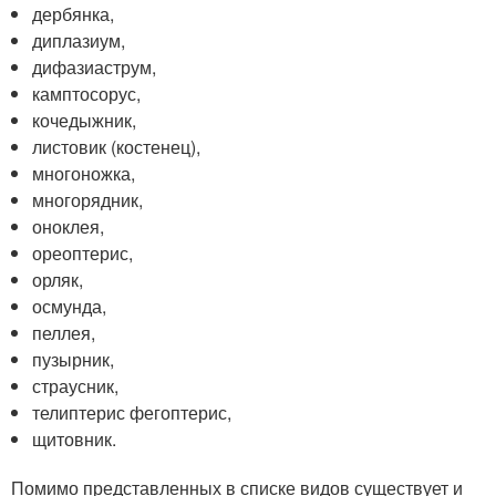
дербянка,
диплазиум,
дифазиаструм,
камптосорус,
кочедыжник,
листовик (костенец),
многоножка,
многорядник,
оноклея,
ореоптерис,
орляк,
осмунда,
пеллея,
пузырник,
страусник,
телиптерис фегоптерис,
щитовник.
Помимо представленных в списке видов существует и