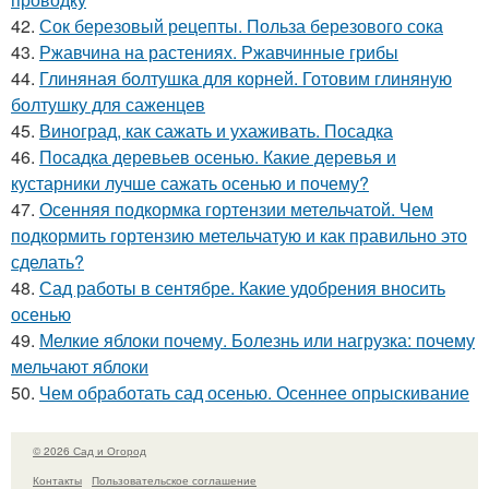
42.
Сок березовый рецепты. Польза березового сока
43.
Ржавчина на растениях. Ржавчинные грибы
44.
Глиняная болтушка для корней. Готовим глиняную
болтушку для саженцев
45.
Виноград, как сажать и ухаживать. Посадка
46.
Посадка деревьев осенью. Какие деревья и
кустарники лучше сажать осенью и почему?
47.
Осенняя подкормка гортензии метельчатой. Чем
подкормить гортензию метельчатую и как правильно это
сделать?
48.
Сад работы в сентябре. Какие удобрения вносить
осенью
49.
Мелкие яблоки почему. Болезнь или нагрузка: почему
мельчают яблоки
50.
Чем обработать сад осенью. Осеннее опрыскивание
© 2026 Сад и Огород
Контакты
Пользовательское соглашение