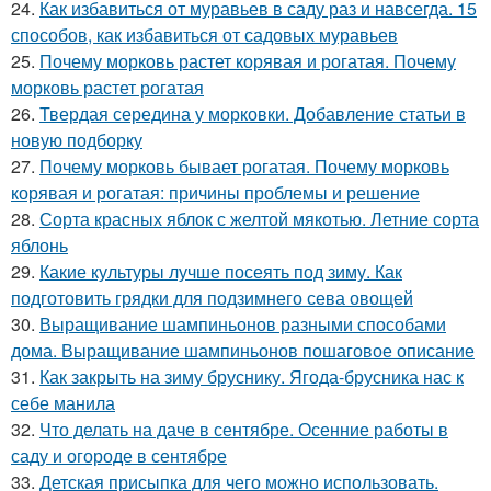
24.
Как избавиться от муравьев в саду раз и навсегда. 15
способов, как избавиться от садовых муравьев
25.
Почему морковь растет корявая и рогатая. Почему
морковь растет рогатая
26.
Твердая середина у морковки. Добавление статьи в
новую подборку
27.
Почему морковь бывает рогатая. Почему морковь
корявая и рогатая: причины проблемы и решение
28.
Сорта красных яблок с желтой мякотью. Летние сорта
яблонь
29.
Какие культуры лучше посеять под зиму. Как
подготовить грядки для подзимнего сева овощей
30.
Выращивание шампиньонов разными способами
дома. Выращивание шампиньонов пошаговое описание
31.
Как закрыть на зиму бруснику. Ягода-брусника нас к
себе манила
32.
Что делать на даче в сентябре. Осенние работы в
саду и огороде в сентябре
33.
Детская присыпка для чего можно использовать.