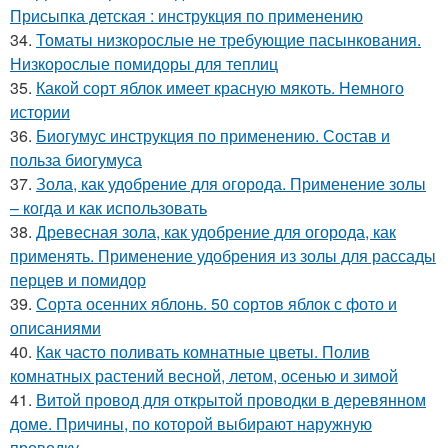
Присыпка детская : инструкция по применению
34.
Томаты низкорослые не требующие пасынкования.
Низкорослые помидоры для теплиц
35.
Какой сорт яблок имеет красную мякоть. Немного
истории
36.
Биогумус инструкция по применению. Состав и
польза биогумуса
37.
Зола, как удобрение для огорода. Применение золы
– когда и как использовать
38.
Древесная зола, как удобрение для огорода, как
применять. Применение удобрения из золы для рассады
перцев и помидор
39.
Сорта осенних яблонь. 50 сортов яблок с фото и
описаниями
40.
Как часто поливать комнатные цветы. Полив
комнатных растений весной, летом, осенью и зимой
41.
Витой провод для открытой проводки в деревянном
доме. Причины, по которой выбирают наружную
проводку