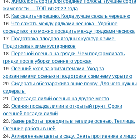
14.
Жимолость сорта для средней полосы. Лучшие сорта
жимолости — ТОП-50 2022 года
15.
Как садить черешню. Когда лучше сажать черешню
16.
Что сажать между рядками чеснока.. Удобное
соседство: что можно посадить между грядками чеснока
17.
Подготовка плодово-ягодных культур к зиме.
Подготовка к зиме кустарников
18.
Перегной осенью на грядки. Чем подкармливать
грядки после уборки осеннего урожая
19.
Осенний уход за хризантемами. Уход за
хризантемами осенью и подготовка к зимнему укрытию
20.
Сидераты обеззараживающие почву. Для чего нужны
сидераты
21.
Пересадка лилий осенью на другое место
22.
Осеняя посадка лилии в открытый грунт. Сроки
осенней посадки лилий
23.
Какие работы проводить в теплице осенью. Теплица.
Осенние работы в ней
24.
Аллергенные цветы в саду. Знать противника в лицо: