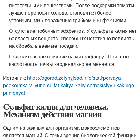
питательными веществами. После подкормки томаты
лучше переносят холода, становятся более
устойчивыми к поражению грибком и инфекциями.
Отсутствие побочных эффектов. У сульфата калия нет
балластных веществ, способных негативно повлиять
на обрабатываемые посадки.
Положительное влияние на микрофлору . При этом
кислотность почвы кардинально не меняется.
Источник:
https://ogorod.zelynyjsad.info/stati/pervaya-
podkormka-v-iyune-sulfat-kaliya-kaliy-sernokislyy-i-kak-ego-
primenyat
Сульфат калия для человека.
Механизм действия магния
Одним из важных для организма макроэлементов
является магний. С точки зрения биологической функции