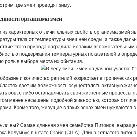
отрим, где змеи проводят зиму.
енности организма змеи
 из характерных отличительных свойств организма змей я
ратуры тела от температуры внешней среды, а также даль
ствие этого природа наградила их таким вспомогательным с
бностью поддержания температурных показателей в опреде
ю роль в выборе места их обитания.
образие и количество рептилий возрастает в тропических р
областях даёт им возможность осуществлять активную жизне
ать вовсе либо останавливать свои жизненные процессы н
том менее насыщены подобной живностью, которая отлича
рами. Кроме того, живущие в таких зонах змеи нуждаются в
е ли вы? Самая длинная змея семейства Питонов, выращен
рка Колумбус в штате Огайо (США). Длина сетчатого питона 