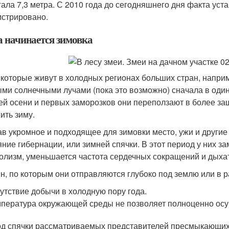
гала 7,3 метра. С 2010 года до сегодняшнего дня факта ус
истрировано.
а начинается зимовка
 которые живут в холодных регионах больших стран, наприм
ми солнечными лучами (пока это возможно) сначала в один
ей осени и первых заморозков они переползают в более за
ить зиму.
в укромное и подходящее для зимовки место, ужи и другие
яние гибернации, или зимней спячки. В этот период у них 
олизм, уменьшается частота сердечных сокращений и дыха
н, по которым они отправляются глубоко под землю или в р
утствие добычи в холодную пору года.
пература окружающей среды не позволяет полноценно осу
д спячки рассматриваемых представителей пресмыкающихся