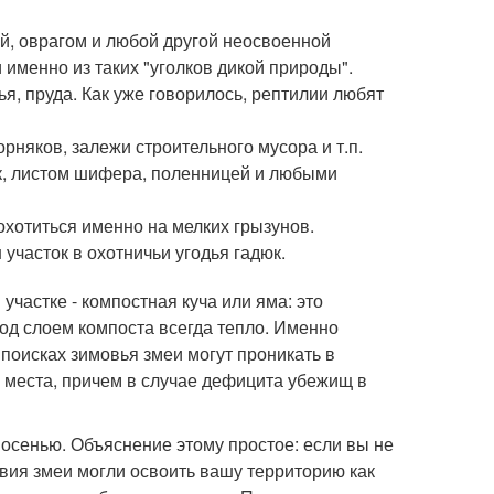
й, оврагом и любой другой неосвоенной
именно из таких "уголков дикой природы".
ья, пруда. Как уже говорилось, рептилии любят
рняков, залежи строительного мусора и т.п.
к, листом шифера, поленницей и любыми
хотиться именно на мелких грызунов.
участок в охотничьи угодья гадюк.
частке - компостная куча или яма: это
од слоем компоста всегда тепло. Именно
 поисках зимовья змеи могут проникать в
 места, причем в случае дефицита убежищ в
 осенью. Объяснение этому простое: если вы не
твия змеи могли освоить вашу территорию как