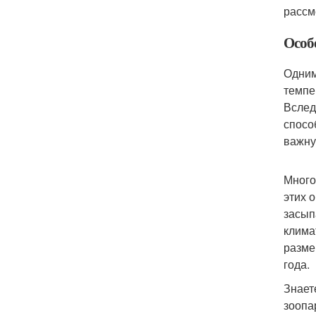
рассм
Особ
Одним
темпе
Вслед
спосо
важну
Много
этих 
засып
клима
разме
года.
Знает
зоопа