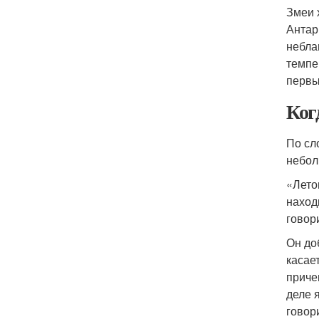
Змеи 
Антар
небла
темпе
первы
Ког
По сл
небол
«Лето
наход
говор
Он до
касае
приче
деле 
говор