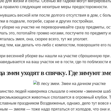
ую для жизни и охоты. Осенью же гадюки могут мигрировать
за правило следующие нехитрые меры предосторожности.
нувшись весной или после долгого отсутствия в дом, с бо
лки в подвале, погребе, сарае и других постройках.
 уборке на участке не переворачивайте сразу предметы, о
лать это, потопайте громко ногами, постучите по предмету 
яталась змея, она, скорее всего, тут же уползет.
ед тем, как делать что-либо с компостом, поворошите его п
при весенней уборке вы нашли на участке сброшенную при л
наведывается на ваш участок не в гости, где-то поблизости
да змеи уходят в спячку. Где зимуют зм
инство людей наверняка слышали о некоем «змеином шаба
пресмыкающихся животных сползается в огромный клубок. 
славным праздником Воздвиженья, однако, дело тут вовсе н
ным — змеям — тоже надо прятаться от холодов, что они и 