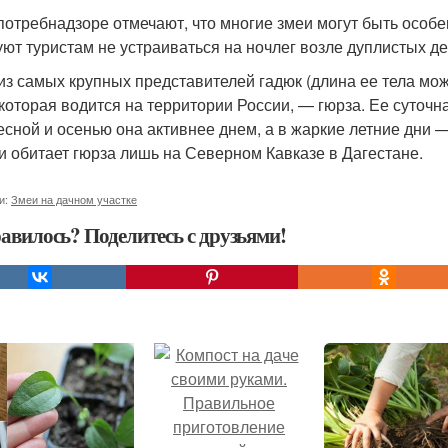
потребнадзоре отмечают, что многие змеи могут быть особе
уют туристам не устраиваться на ночлег возле дуплистых де
из самых крупных представителей гадюк (длина ее тела може
 которая водится на территории России, — гюрза. Ее суточн
весной и осенью она активнее днем, а в жаркие летние дни —
и обитает гюрза лишь на Северном Кавказе в Дагестане.
и:
Змеи на дачном участке
авилось? Поделитесь с друзьями!