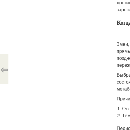
дости
зарег
Когд
Змеи,
прямы
поздн
переж
⇦
Выбра
состо
метаб
Причи
Отс
Тем
Перио