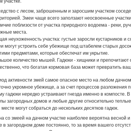
м участке.
едство с лесом, заброшенным и заросшим участком соседе
риторией. Змеи чаще всего заползают неосвоенные участки 
ичие поблизости от участка природного водоема - реки, руч
жные места.
ая неухоженность участка: густые заросли кустарников и со
и могут устроить себе убежище под штабелем старых досо
гими предметами, которые обеспечат им укрытие.
ьшое количество мышей. Гадюки - хищники и препочитают о
ественно, что богатая кормовая база может превратить ваш 
иод активности змей самое опасное место на любом дачном у
точно укромное убежище, а за счет процессов разложения п
му гадюки нередко устраивают гнезда именно в компосте. В
лы загородных домов и любые другие относительно теплые
 месте могут собраться до нескольких десятков гадюк.
ча со змеей на дачном участке наиболее вероятна весной и
е в загородном доме постоянно, то за время вашего отсутс