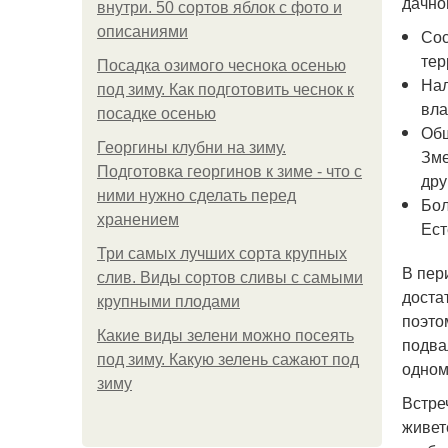
дачно
внутри. 50 сортов яблок с фото и
описаниями
Сос
тер
Посадка озимого чеснока осенью
Нал
под зиму. Как подготовить чеснок к
вла
посадке осенью
Общ
Георгины клубни на зиму.
Зме
Подготовка георгинов к зиме - что с
дру
ними нужно сделать перед
Бол
хранением
Ест
Три самых лучших сорта крупных
В пер
слив. Виды сортов сливы с самыми
доста
крупными плодами
поэто
Какие виды зелени можно посеять
подва
под зиму. Какую зелень сажают под
одном
зиму
Встре
живет