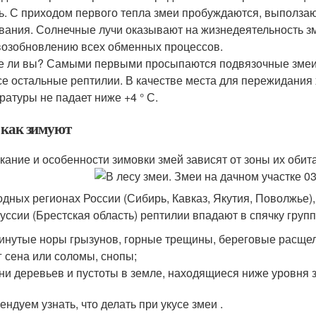
ь. С приходом первого тепла змеи пробуждаются, выползаю
вания. Солнечные лучи оказывают на жизнедеятельность з
 возобновлению всех обменных процессов.
е ли вы? Самыми первыми просыпаются подвязочные змеи, 
се остальные рептилии. В качестве места для пережидания 
ратуры не падает ниже +4 ° С.
и как зимуют
кание и особенности зимовки змей зависят от зоны их обит
одных регионах России (Сибирь, Кавказ, Якутия, Поволжье),
уссии (Брестская область) рептилии впадают в спячку групп
инутые норы грызунов, горные трещины, береговые расщели
г сена или соломы, снопы;
ни деревьев и пустоты в земле, находящиеся ниже уровня 
ендуем узнать, что делать при укусе змеи .