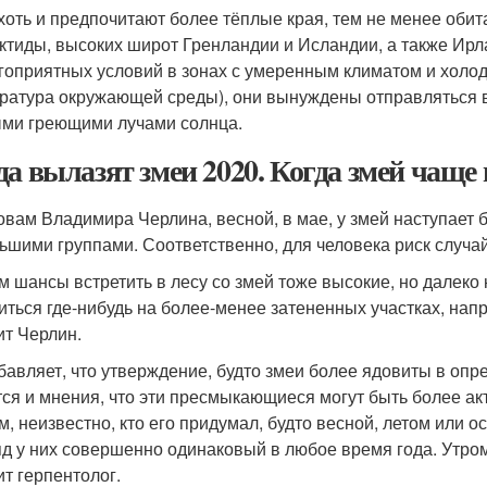
хоть и предпочитают более тёплые края, тем не менее обит
ктиды, высоких широт Гренландии и Исландии, а также Ирл
гоприятных условий в зонах с умеренным климатом и холод
ратура окружающей среды), они вынуждены отправляться в
ми греющими лучами солнца.
да вылазят змеи 2020. Когда змей чаще 
овам Владимира Черлина, весной, в мае, у змей наступает б
ьшими группами. Соответственно, для человека риск случа
м шансы встретить в лесу со змей тоже высокие, но далеко 
иться где-нибудь на более-менее затененных участках, напр
ит Черлин.
бавляет, что утверждение, будто змеи более ядовиты в опр
тся и мнения, что эти пресмыкающиеся могут быть более а
м, неизвестно, кто его придумал, будто весной, летом или
яд у них совершенно одинаковый в любое время года. Утро
ит герпентолог.