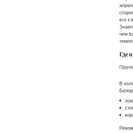
апрел
спари
его к
Знает
чем в
темпе
Где 
Проте
В хол
Белор
пок
сто
кор
Реком