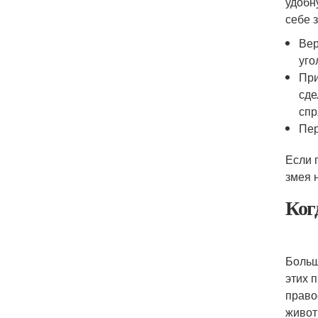
удобн
себе 
Вер
уго
При
сде
спр
Пер
Если 
змея 
Ког
Больш
этих 
право
живот