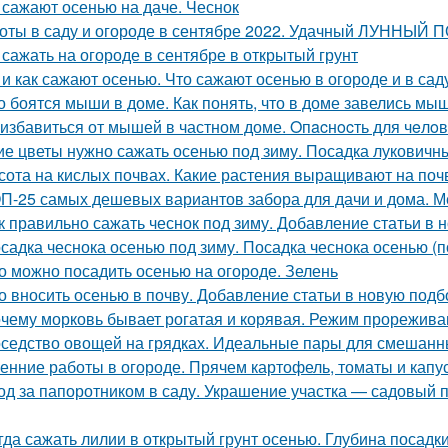
 сажают осенью на даче. Чеснок
оты в саду и огороде в сентябре 2022. Удачный ЛУННЫЙ
 сажать на огороде в сентябре в открытый грунт
 и как сажают осенью. Что сажают осенью в огороде и в сад
о боятся мыши в доме. Как понять, что в доме завелись мы
 избавиться от мышей в частном доме. Oпacнocть для чeлo
ие цветы нужно сажать осенью под зиму. Посадка луковичн
сота на кислых почвах. Какие растения выращивают на поч
П-25 самых дешевых вариантов забора для дачи и дома. М
к правильно сажать чеснок под зиму. Добавление статьи в 
садка чеснока осенью под зиму. Посадка чеснока осенью (п
о можно посадить осенью на огороде. Зелень
о вносить осенью в почву. Добавление статьи в новую подб
чему морковь бывает рогатая и корявая. Режим прорежива
седство овощей на грядках. Идеальные пары для смешанных
енние работы в огороде. Прячем картофель, томаты и капу
од за папоротником в саду. Украшение участка — садовый п
гда сажать лилии в открытый грунт осенью. Глубина посадк