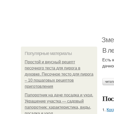
Зме
В ле
Популярные материалы
Есть 
Простой и вкусный рецепт
дачно
песочного теста для пирога в
духовке. Песочное тесто для пирога
– 10 пошаговых рецептов
читат
приготовления
Папоротник на даче посадка и уход.
Пос
Украшение участка — садовый
папоротник: характеристика, виды,
1.
Ког
посадка и уход