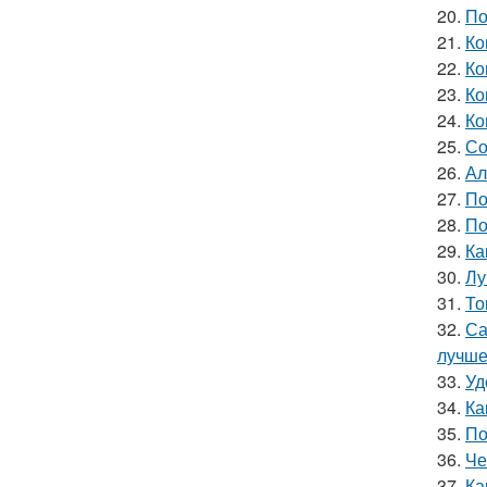
20.
По
21.
Ко
22.
Ко
23.
Ко
24.
Ко
25.
Со
26.
Ал
27.
По
28.
По
29.
Ка
30.
Лу
31.
То
32.
Са
лучш
33.
Уд
34.
Ка
35.
По
36.
Че
37.
Ка