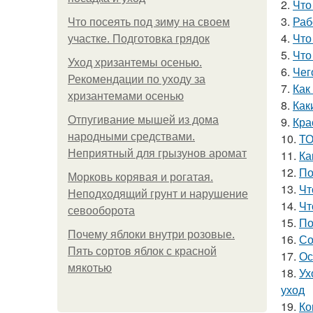
2.
Что
3.
Раб
Что посеять под зиму на своем
4.
Что
участке. Подготовка грядок
5.
Что
Уход хризантемы осенью.
6.
Чег
Рекомендации по уходу за
7.
Как
хризантемами осенью
8.
Как
Отпугивание мышей из дома
9.
Кра
народными средствами.
10.
ТО
Неприятный для грызунов аромат
11.
Ка
12.
По
Морковь корявая и рогатая.
13.
Чт
Неподходящий грунт и нарушение
14.
Чт
севооборота
15.
По
Почему яблоки внутри розовые.
16.
Со
Пять сортов яблок с красной
17.
Ос
мякотью
18.
Ух
уход
19.
Ко