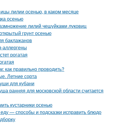
овицы лилии осенью, в каком месяце
дка осенью
 Размножение лилий чешуйками луковиц
 открытый грунт осенью
ля баклажанов
ия-аллергены
стет рогатая
огатая
м: как правильно проводить?
е. Летние сорта
руши для кубани
уша ранняя для московской области считается
ить кустарники осенью
и еду — способы и подсказки исправить блюдо
одборку