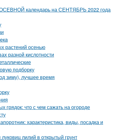
 ПОСЕВНОЙ календарь на СЕНТЯБРЬ 2022 года
у
ши
вeкa
ых растений осенью
вах разной кислотности
еталлические
новую подборку
од зиму), лучшее время
орку
ния
 грядок: что с чем сажать на огороде
сту
апоротник: характеристика, виды, посадка и
и луковиц лилий в открытый грунт