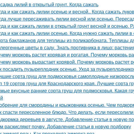
садка лилий в открытый грунт. Когда сажать
гда и как сажать лилии осенью и весной.. Когда сажать лук
гда лучше пересаживать лилии весной или осенью. Переса
гда и как сажать лилии в открытый грунт весной и осенью.
гда и как сажать лилии осенью. Когда нужно сажать лилии в
рта баклажанов для теплицы из поликарбоната. Теплицы д
лергенные цветы в саду. Знать противника в лицо: растен
чему морковь растет корявая и рогатая. Почему морковь ра
чему морковь вырастает корявой. Почему морковь растет р
к посадить пузыреплодник осенью. Уход за пузыреплоднико
чшие сорта груш для подмосковья самоплодные низкорослы
п 19 сортов груш для Краснодарского края. Лучшие сорта г
мые вкусные ранние сорта груш для подмосковья. Какая гр
ей
обрение для смородины и крыжовника осенью. Чем подкорм
к спасти пересоленное блюдо. Что делать, если пересолил
дкормка деревьев в августе. Добавление статьи в новую п
м раскисляют почву. Добавление статьи в новую подборку
к зимуют розы. Как проходила зимовка роз