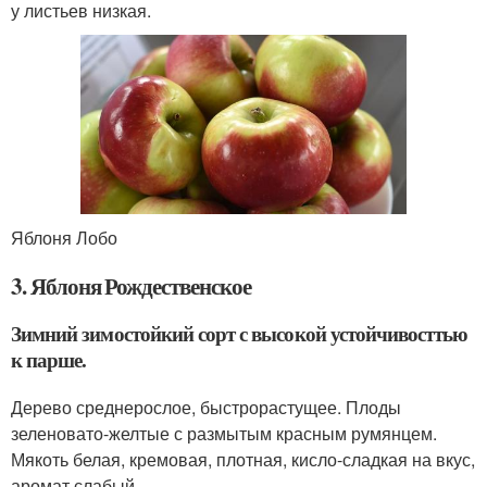
у листьев низкая.
Яблоня Лобо
3. Яблоня Рождественское
Зимний зимостойкий сорт с высокой устойчивосттью
к парше.
Дерево среднерослое, быстрорастущее. Плоды
зеленовато-желтые с размытым красным румянцем.
Мякоть белая, кремовая, плотная, кисло-сладкая на вкус,
аромат слабый.