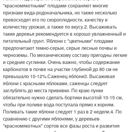
"красномякотными" плодами сохраняют многие
признаки вида-родоначальника, но также несколько
превосходят его по скороплодности, качеству и
количеству урожая, а также по вкусу.2. Высаживать
такие деревья рекомендуется в хорошо увлажненный и
питательный грунт. Яблони с "цветными" плодами
предпочитают темно-серые, серые лесные почвы и
черноземы. По механическому составу пригодны легкие
и средние суглинки. Очень важно, чтобы содержание
карбонатов в почве на участке глубиной до 80 см не
превышало 10-12%.Саженец яблони3. Высаживая
яблони с красными яблоками, саженцы следует
заглублять до места прививки. По краю лунки
обязательно нужно сделать бортики высотой 10-15 см,
чтобы при поливе вода поступала прямо к корням.
Поливать такие яблони следует 1 раз в 2 недели.4. По
сравнению с другими яблонями, у деревьев
"красномякотных" сортов все фазы роста и развития