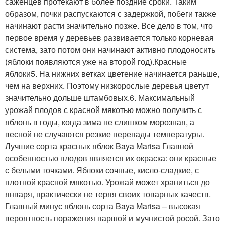
саженцев протекают в более поздние сроки. Таким
образом, почки распускаются с задержкой, побеги также
начинают расти значительно позже. Все дело в том, что
первое время у деревьев развивается только корневая
система, зато потом они начинают активно плодоносить
(яблоки появляются уже на второй год).Красные
яблоки5. На нижних ветках цветение начинается раньше,
чем на верхних. Поэтому низкорослые деревья цветут
значительно дольше штамбовых.6. Максимальный
урожай плодов с красной мякотью можно получить с
яблонь в годы, когда зима не слишком морозная, а
весной не случаются резкие перепады температуры.
Лучшие сорта красных яблок Baya Marisa Главной
особенностью плодов является их окраска: они красные
с белыми точками. Яблоки сочные, кисло-сладкие, с
плотной красной мякотью. Урожай может храниться до
января, практически не теряя своих товарных качеств.
Главный минус яблонь сорта Baya Marisa – высокая
вероятность поражения паршой и мучнистой росой. Зато