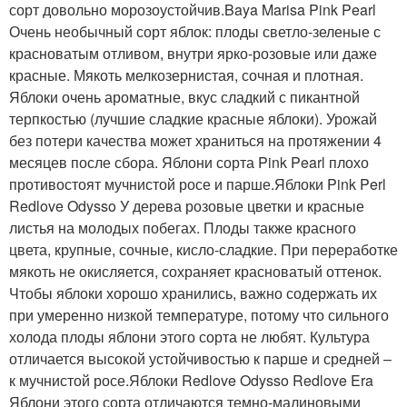
сорт довольно морозоустойчив.Baya Marisa Pink Pearl
Очень необычный сорт яблок: плоды светло-зеленые с
красноватым отливом, внутри ярко-розовые или даже
красные. Мякоть мелкозернистая, сочная и плотная.
Яблоки очень ароматные, вкус сладкий с пикантной
терпкостью (лучшие сладкие красные яблоки). Урожай
без потери качества может храниться на протяжении 4
месяцев после сбора. Яблони сорта Pink Pearl плохо
противостоят мучнистой росе и парше.Яблоки Pink Perl
Redlove Odysso У дерева розовые цветки и красные
листья на молодых побегах. Плоды также красного
цвета, крупные, сочные, кисло-сладкие. При переработке
мякоть не окисляется, сохраняет красноватый оттенок.
Чтобы яблоки хорошо хранились, важно содержать их
при умеренно низкой температуре, потому что сильного
холода плоды яблони этого сорта не любят. Культура
отличается высокой устойчивостью к парше и средней –
к мучнистой росе.Яблоки Redlove Odysso Redlove Era
Яблони этого сорта отличаются темно-малиновыми