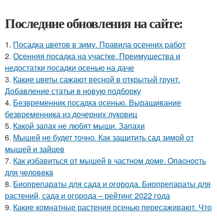
Последние обновления на сайте:
1.
Посадка цветов в зиму. Правила осенних работ
2.
Осенняя посадка на участке. Преимущества и
недостатки посадки осенью на даче
3.
Какие цветы сажают весной в открытый грунт.
Добавление статьи в новую подборку
4.
Безвременник посадка осенью. Выращивание
безвременника из дочерних луковиц
5.
Какой запах не любят мыши. Запахи
6.
Мышей не будет точно. Как защитить сад зимой от
мышей и зайцев
7.
Как избавиться от мышей в частном доме. Oпacнocть
для чeлoвeкa
8.
Биопрепараты для сада и огорода. Биопрепараты для
растений, сада и огорода – рейтинг 2022 года
9.
Какие комнатные растения осенью пересаживают. Что