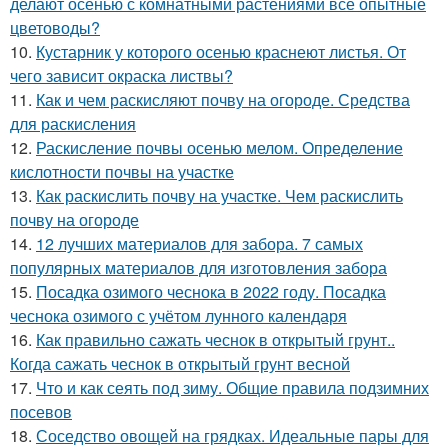
делают осенью с комнатными растениями все опытные
цветоводы?
10.
Кустарник у которого осенью краснеют листья. От
чего зависит окраска листвы?
11.
Как и чем раскисляют почву на огороде. Средства
для раскисления
12.
Раскисление почвы осенью мелом. Определение
кислотности почвы на участке
13.
Как раскислить почву на участке. Чем раскислить
почву на огороде
14.
12 лучших материалов для забора. 7 самых
популярных материалов для изготовления забора
15.
Посадка озимого чеснока в 2022 году. Посадка
чеснока озимого с учётом лунного календаря
16.
Как правильно сажать чеснок в открытый грунт..
Когда сажать чеснок в открытый грунт весной
17.
Что и как сеять под зиму. Общие правила подзимних
посевов
18.
Соседство овощей на грядках. Идеальные пары для