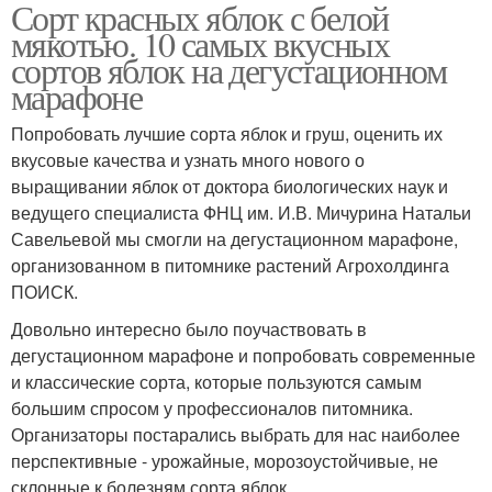
Сорт красных яблок с белой
Яблоки с бело-розовой
Яблоки с розовой
мякотью. 10 самых вкусных
мякотью
мякотью
сортов яблок на дегустационном
марафоне
Попробовать лучшие сорта яблок и груш, оценить их
Яблоко с красными
Дегустационная оценка
вкусовые качества и узнать много нового о
выращивании яблок от доктора биологических наук и
ведущего специалиста ФНЦ им. И.В. Мичурина Натальи
Савельевой мы смогли на дегустационном марафоне,
Яблоко с розовой
Яблоко с красной
организованном в питомнике растений Агрохолдинга
мякотью
ПОИСК.
Довольно интересно было поучаствовать в
дегустационном марафоне и попробовать современные
Розовые яблоки
Яблоки с розовой и
и классические сорта, которые пользуются самым
большим спросом у профессионалов питомника.
Организаторы постарались выбрать для нас наиболее
перспективные - урожайные, морозоустойчивые, не
склонные к болезням сорта яблок.