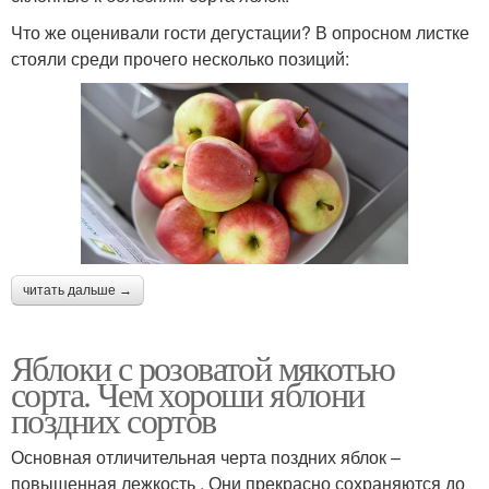
Недозревшие яблоки
Прозрачные яблоки
Что же оценивали гости дегустации? В опросном листке
стояли среди прочего несколько позиций:
Яблоки с сюрпризом
читать дальше →
Яблоки с розоватой мякотью
сорта. Чем хороши яблони
поздних сортов
Основная отличительная черта поздних яблок –
повышенная лежкость . Они прекрасно сохраняются до