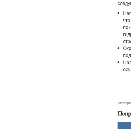
следу
Нап
что
пок
гид
стр
Окр
под
Нал
осу
Категори
Понр