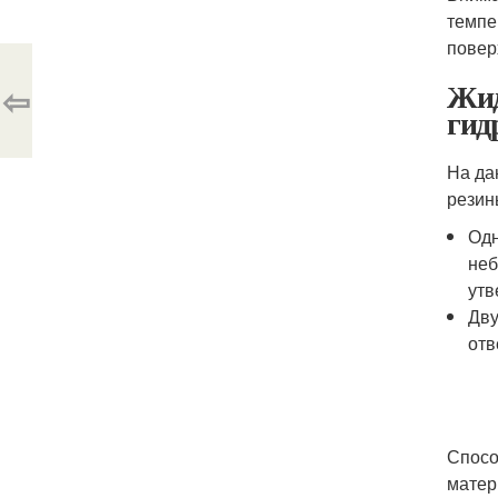
темпе
повер
Жид
⇦
гид
На да
резин
Одн
неб
утв
Дву
отв
Спосо
матер