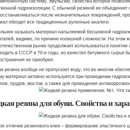
омпонентную систему, эмульсию, свойства которой позволя
твенной гидроизоляции. С обычной резиной ее объединяет 
осстанавливаться после незначительных повреждений, про
иал обходит все традиционные рулонные аналоги.
льнее называть материал напыляемой бесшовной гидроизол
ателей, видимо, по причине излишней сложности. На этом ж
 отечественном рынке продолжает использоваться понятие ж
водить в СССР в 70-е годы, но качество битумного сырья 
остранения не приобрел.
я резина вообще не пропускает воду, что во многом обесп
му материал активно используется при проведении гидроиз
лов, прудов, мостов, а также для проведения антикоррозион
кая резина для обуви. Свойства и хар
ое отличие резинового клея – формирование эластичного ш