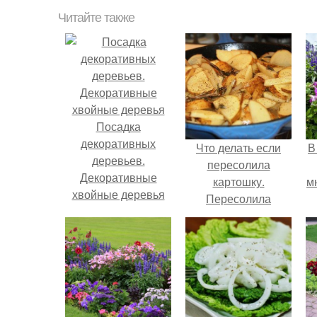
Читайте также
Посадка
декоративных
Что делать если
В
деревьев.
пересолила
Декоративные
картошку.
м
хвойные деревья
Пересолила
картошку: что
м
делать и как
исправить?