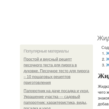
Жид
Сод
Популярные материалы
Ж
Ж
Простой и вкусный рецепт
Ж
песочного теста для пирога в
духовке. Песочное тесто для пирога
Жид
– 10 пошаговых рецептов
приготовления
Жидка
Папоротник на даче посадка и уход.
чего 
Украшение участка — садовый
знако
папоротник: характеристика, виды,
добав
посадка и уход