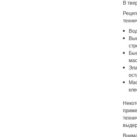
В тве
Рецеп
техни
Вод
Выс
стр
Быс
мас
Эла
ост
Мас
кле
Некот
приме
техни
выдер
Внима