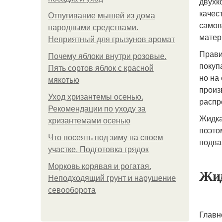
двухк
качес
Отпугивание мышей из дома
самов
народными средствами.
матер
Неприятный для грызунов аромат
Прави
Почему яблоки внутри розовые.
покуп
Пять сортов яблок с красной
но на
мякотью
произ
Уход хризантемы осенью.
распр
Рекомендации по уходу за
Жидка
хризантемами осенью
поэто
Что посеять под зиму на своем
подва
участке. Подготовка грядок
Морковь корявая и рогатая.
Жид
Неподходящий грунт и нарушение
севооборота
Главн