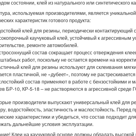
рдом состоянии, клей из натурального или синтетического к
тура, используемая производителями, является уникальной,
ческих характеристик готового продукта:
остойкий клей для резины, периодически контактирующий с 
окопрочный каучуковый клей, устойчивый к агрессивным у
оительстве, ремонте автомобилей.
тросохнущий состав сокращает процесс отверждения клее
штабных работ, поскольку не остается времени на корректи
стичный клей для резины используют для склеивания мягк
ается пластичной, не «дубеет», поэтому не растрескивается
лостойкий состав применяют в работе с бензостойкими и 
ев БР-10, КР-5-18 – не растворяются в агрессивной среде 
орые производители выпускают универсальный клей для рез
ру, водостойкость, эластичность и маслостойкость. Перед п
ческие характеристики и убедиться, что состав подходит дл
жать дальнейшие условия эксплуатации.
ние! Клеи на каучуковой основе должны обладать высокой 