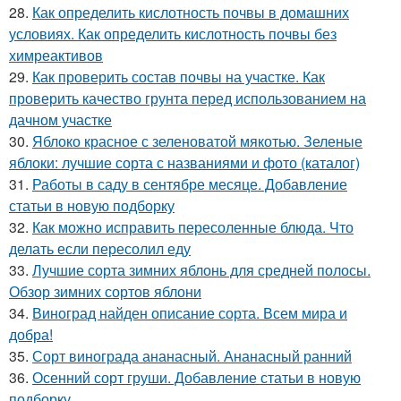
28.
Как определить кислотность почвы в домашних
условиях. Как определить кислотность почвы без
химреактивов
29.
Как проверить состав почвы на участке. Как
проверить качество грунта перед использованием на
дачном участке
30.
Яблоко красное с зеленоватой мякотью. Зеленые
яблоки: лучшие сорта с названиями и фото (каталог)
31.
Работы в саду в сентябре месяце. Добавление
статьи в новую подборку
32.
Как можно исправить пересоленные блюда. Что
делать если пересолил еду
33.
Лучшие сорта зимних яблонь для средней полосы.
Обзор зимних сортов яблони
34.
Виноград найден описание сорта. Всем мира и
добра!
35.
Сорт винограда ананасный. Ананасный ранний
36.
Осенний сорт груши. Добавление статьи в новую
подборку