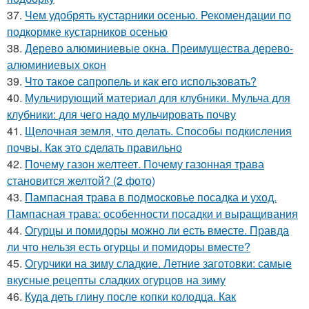
37.
Чем удобрять кустарники осенью. Рекомендации по
подкормке кустарников осенью
38.
Дерево алюминиевые окна. Преимущества дерево-
алюминиевых окон
39.
Что такое сапропель и как его использовать?
40.
Мульчирующий материал для клубники. Мульча для
клубники: для чего надо мульчировать почву
41.
Щелочная земля, что делать. Способы подкисления
почвы. Как это сделать правильно
42.
Почему газон желтеет. Почему газонная трава
становится желтой? (2 фото)
43.
Пампасная трава в подмосковье посадка и уход.
Пампасная трава: особенности посадки и выращивания
44.
Огурцы и помидоры можно ли есть вместе. Правда
ли что нельзя есть огурцы и помидоры вместе?
45.
Огурчики на зиму сладкие. Летние заготовки: самые
вкусные рецепты сладких огурцов на зиму
46.
Куда деть глину после копки колодца. Как