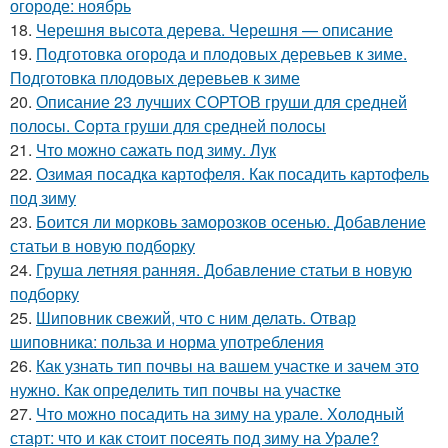
огороде: ноябрь
18.
Черешня высота дерева. Черешня — описание
19.
Подготовка огорода и плодовых деревьев к зиме.
Подготовка плодовых деревьев к зиме
20.
Описание 23 лучших СОРТОВ груши для средней
полосы. Сорта груши для средней полосы
21.
Что можно сажать под зиму. Лук
22.
Озимая посадка картофеля. Как посадить картофель
под зиму
23.
Боится ли морковь заморозков осенью. Добавление
статьи в новую подборку
24.
Груша летняя ранняя. Добавление статьи в новую
подборку
25.
Шиповник свежий, что с ним делать. Отвар
шиповника: польза и норма употребления
26.
Как узнать тип почвы на вашем участке и зачем это
нужно. Как определить тип почвы на участке
27.
Что можно посадить на зиму на урале. Холодный
старт: что и как стоит посеять под зиму на Урале?