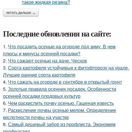
читать дальше →
Последние обновления на сайте:
1.
Что посадить осенью на огороде под зиму. В чем
плюсы и минусы осенней посадки?
2.
Что сажают осенью на даче. Чеснок
3.
Сорта картофеля устойчивые к фитофторозу на урале.
Лучшие ранние сорта картофеля
4.
Что сажать на огороде в сентябре в открытый грунт
5.
Золотые правила осенних посадок. Особенности
осенней посадки плодовых культур
6.
Чем раскислить почву осенью. Гашеная известь
7.
Раскисление почвы осенью мелом. Определение
кислотности почвы на участке
8.
Самый дешевый забор из профлиста. Экономим
профнастил